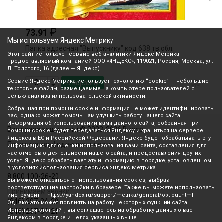
₽
73.91
Мы используем Яндекс Метрику
Папка адресная "Выпускнику" код 638 тв.обл.
Л
Этот сайт использует сервис веб-аналитики Яндекс Метрика,
предоставляемый компанией ООО «ЯНДЕКС», 119021, Россия, Москва, ул.
Л. Толстого, 16 (далее — Яндекс).
Сервис Яндекс Метрика использует технологию “cookie” — небольшие
В корзину
текстовые файлы, размещаемые на компьютере пользователей с
целью анализа их пользовательской активности.
Собранная при помощи cookie информация не может идентифицировать
вас, однако может помочь нам улучшить работу нашего сайта.
Информация об использовании вами данного сайта, собранная при
Все права защищены © 2003-2026 Вилор
помощи cookie, будет передаваться Яндексу и храниться на сервере
Яндекса в ЕС и Российской Федерации. Яндекс будет обрабатывать эту
Политика конфиденциальности
информацию для оценки использования вами сайта, составления для
нас отчетов о деятельности нашего сайта, и предоставления других
услуг. Яндекс обрабатывает эту информацию в порядке, установленном
Звонок по России бесплатный
в условиях использования сервиса Яндекс Метрика.
8 800 100-26-20
Вы можете отказаться от использования cookies, выбрав
соответствующие настройки в браузере. Также вы можете использовать
Принимаем звонки
инструмент — https://yandex.ru/support/metrika/general/opt-out.html
(846) 207-34-20
Однако это может повлиять на работу некоторых функций сайта.
Используя этот сайт, вы соглашаетесь на обработку данных о вас
(846) 207-34-21
Яндексом в порядке и целях, указанных выше.