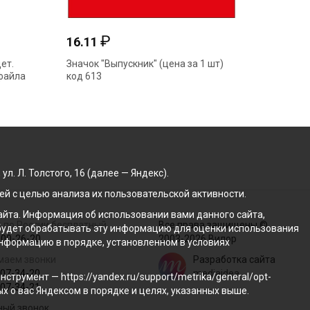
₽
16.11
73.91
ет.
Значок "Выпускник" (цена за 1 шт)
Папка а
файла
код 613
638 тв.о
. Л. Толстого, 16 (далее — Яндекс).
й с целью анализа их пользовательской активности.
йта. Информация об использовании вами данного сайта,
 по России бесплатный
Все права защищены ©
с будет обрабатывать эту информацию для оценки использования
100-26-20
2003-2026 Вилор
 информацию в порядке, установленном в условиях
маем звонки
Разработка сайта
207-34-20
mediaidea
трумент — https://yandex.ru/support/metrika/general/opt-
207-34-21
ых о вас Яндексом в порядке и целях, указанных выше.
ный звонок