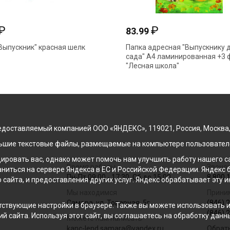
₽
₽
83.99
Выпускник" красная шелк
Папка адресная "Выпускнику д
сада" А4 ламинированная +3 
"Лесная школа"
доставляемый компанией ООО «ЯНДЕКС», 119021, Россия, Москва, ул
льшие текстовые файлы, размещаемые на компьютере пользователе
ровать вас, однако может помочь нам улучшить работу нашего са
Время работы
Звонок
раниться на сервере Яндекса в ЕС и Российской Федерации. Яндек
Пн-Пт 09:00 - 17:30, Сб до 15:00
8 800 
о сайта, и предоставления других услуг. Яндекс обрабатывает эту
Мы находимся
Прини
Самара, ул. Товарная, 5г
(846) 
ствующие настройки в браузере. Также вы можете использовать инс
(846) 
й сайта. Используя этот сайт, вы соглашаетесь на обработку данн
Можете нам написать
kanc-lend.samara@yandex.ru
Обрат