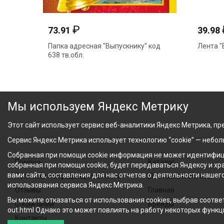
₽
73.91
39.98
Папка адресная "Выпускнику" код
Лента "
638 тв.обл.
Мы используем Яндекс Метрику
Этот сайт использует сервис веб-аналитики Яндекс Метрика, пре
Сервис Яндекс Метрика использует технологию “cookie” — небо
Собранная при помощи cookie информация не может идентифици
Помощь
Каталог
собранная при помощи cookie, будет передаваться Яндексу и х
вами сайта, составления для нас отчетов о деятельности нашег
Политика конфиденциальности
Доставка и оплата
использования сервиса Яндекс Метрика.
Отзывы
Главная
Вы можете отказаться от использования cookies, выбрав соответ
О компании
Бренды
out.html Однако это может повлиять на работу некоторых функци
Контакты