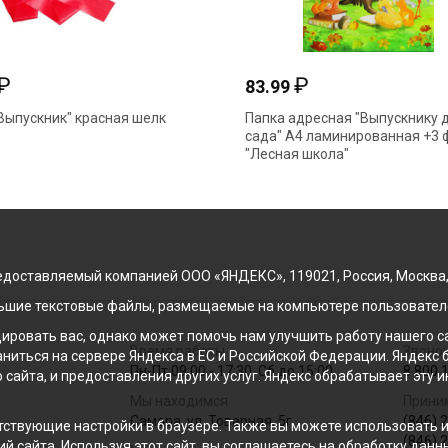
₽
₽
83.99
Выпускник" красная шелк
Папка адресная "Выпускнику д
сада" А4 ламинированная +3 
"Лесная школа"
доставляемый компанией ООО «ЯНДЕКС», 119021, Россия, Москва, ул
льшие текстовые файлы, размещаемые на компьютере пользователе
ровать вас, однако может помочь нам улучшить работу нашего са
Время работы
Звонок
раниться на сервере Яндекса в ЕС и Российской Федерации. Яндек
Пн-Пт 09:00 - 17:30, Сб до 15:00
8 800 
о сайта, и предоставления других услуг. Яндекс обрабатывает эту
Мы находимся
Прини
Самара, ул. Товарная, 5г
(846) 
ствующие настройки в браузере. Также вы можете использовать инс
(846) 
й сайта. Используя этот сайт, вы соглашаетесь на обработку данн