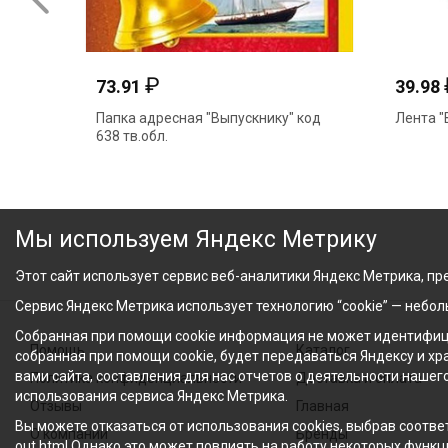
₽
73.91
39.98
Папка адресная "Выпускнику" код
Лента "
638 тв.обл.
Мы используем Яндекс Метрику
Этот сайт использует сервис веб-аналитики Яндекс Метрика, пре
Сервис Яндекс Метрика использует технологию “cookie” — небо
Собранная при помощи cookie информация не может идентифици
Помощь
Каталог
собранная при помощи cookie, будет передаваться Яндексу и х
вами сайта, составления для нас отчетов о деятельности нашег
Политика конфиденциальности
Доставка и оплата
использования сервиса Яндекс Метрика.
Отзывы
Главная
Вы можете отказаться от использования cookies, выбрав соответ
О компании
Бренды
out.html Однако это может повлиять на работу некоторых функци