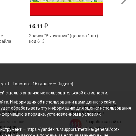
₽
16.11
73.91
ет.
Значок "Выпускник" (цена за 1 шт)
Папка а
файла
код 613
638 тв.о
. Л. Толстого, 16 (далее — Яндекс).
й с целью анализа их пользовательской активности.
йта. Информация об использовании вами данного сайта,
 по России бесплатный
Все права защищены ©
с будет обрабатывать эту информацию для оценки использования
100-26-20
2003-2026 Вилор
 информацию в порядке, установленном в условиях
маем звонки
Разработка сайта
207-34-20
mediaidea
трумент — https://yandex.ru/support/metrika/general/opt-
207-34-21
ых о вас Яндексом в порядке и целях, указанных выше.