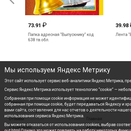
₽
73.91
39.98
Папка адресная "Выпускнику" код
Лента "
638 тв.обл.
Мы используем Яндекс Метрику
Этот сайт использует сервис веб-аналитики Яндекс Метрика, пре
Сервис Яндекс Метрика использует технологию “cookie” — небо
Собранная при помощи cookie информация не может идентифици
Помощь
Каталог
собранная при помощи cookie, будет передаваться Яндексу и х
вами сайта, составления для нас отчетов о деятельности нашег
Политика конфиденциальности
Доставка и оплата
использования сервиса Яндекс Метрика.
Отзывы
Главная
Вы можете отказаться от использования cookies, выбрав соответ
О компании
Бренды
out.html Однако это может повлиять на работу некоторых функци