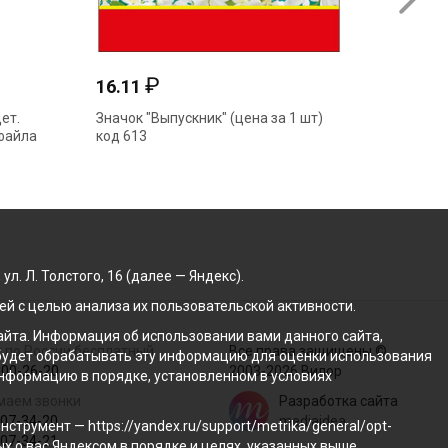
₽
16.11
73.91
ет.
Значок "Выпускник" (цена за 1 шт)
Папка а
файла
код 613
638 тв.о
. Л. Толстого, 16 (далее — Яндекс).
й с целью анализа их пользовательской активности.
йта. Информация об использовании вами данного сайта,
 по России бесплатный
Все права защищены ©
с будет обрабатывать эту информацию для оценки использования
100-26-20
2003-2026 Вилор
 информацию в порядке, установленном в условиях
маем звонки
Разработка сайта
207-34-20
mediaidea
трумент — https://yandex.ru/support/metrika/general/opt-
207-34-21
ых о вас Яндексом в порядке и целях, указанных выше.