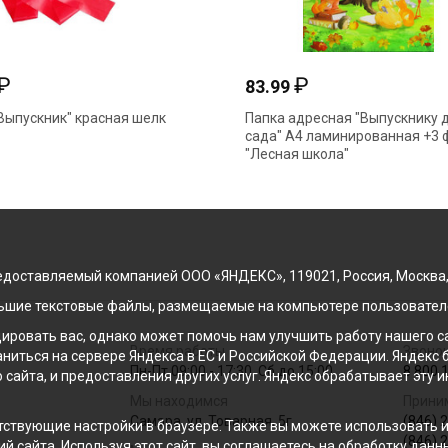
₽
₽
83.99
Выпускник" красная шелк
Папка адресная "Выпускнику д
сада" А4 ламинированная +3 
"Лесная школа"
доставляемый компанией ООО «ЯНДЕКС», 119021, Россия, Москва, ул
льшие текстовые файлы, размещаемые на компьютере пользователе
ровать вас, однако может помочь нам улучшить работу нашего са
Время работы
Звонок
раниться на сервере Яндекса в ЕС и Российской Федерации. Яндек
Пн-Пт 09:00 - 17:30, Сб до 15:00
8 800 
о сайта, и предоставления других услуг. Яндекс обрабатывает эту
Мы находимся
Прини
Самара, ул. Товарная, 5г
(846) 
ствующие настройки в браузере. Также вы можете использовать инс
(846) 
й сайта. Используя этот сайт, вы соглашаетесь на обработку данн