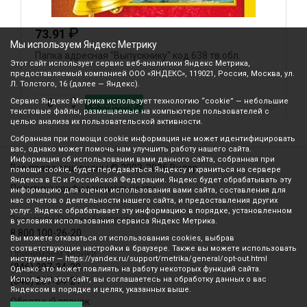
₽
73.91
Мы используем Яндекс Метрику
Папка адресная "Выпускнику" код 638 тв.обл.
Л
Этот сайт использует сервис веб-аналитики Яндекс Метрика,
предоставляемый компанией ООО «ЯНДЕКС», 119021, Россия, Москва, ул.
Л. Толстого, 16 (далее — Яндекс).
Сервис Яндекс Метрика использует технологию “cookie” — небольшие
В корзину
текстовые файлы, размещаемые на компьютере пользователей с
целью анализа их пользовательской активности.
Собранная при помощи cookie информация не может идентифицировать
вас, однако может помочь нам улучшить работу нашего сайта.
Информация об использовании вами данного сайта, собранная при
Все права защищены © 2003-2026 Вилор
помощи cookie, будет передаваться Яндексу и храниться на сервере
Яндекса в ЕС и Российской Федерации. Яндекс будет обрабатывать эту
Политика конфиденциальности
информацию для оценки использования вами сайта, составления для
нас отчетов о деятельности нашего сайта, и предоставления других
услуг. Яндекс обрабатывает эту информацию в порядке, установленном
Звонок по России бесплатный
в условиях использования сервиса Яндекс Метрика.
8 800 100-26-20
Вы можете отказаться от использования cookies, выбрав
соответствующие настройки в браузере. Также вы можете использовать
Принимаем звонки
инструмент — https://yandex.ru/support/metrika/general/opt-out.html
(846) 207-34-20
Однако это может повлиять на работу некоторых функций сайта.
Используя этот сайт, вы соглашаетесь на обработку данных о вас
(846) 207-34-21
Яндексом в порядке и целях, указанных выше.
Обратный звонок