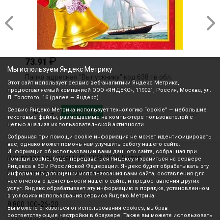
₽
73.91
Мы используем Яндекс Метрику
Папка адресная "Выпускнику" код 638 тв.обл.
Л
Этот сайт использует сервис веб-аналитики Яндекс Метрика,
предоставляемый компанией ООО «ЯНДЕКС», 119021, Россия, Москва, ул.
Л. Толстого, 16 (далее — Яндекс).
Сервис Яндекс Метрика использует технологию “cookie” — небольшие
В корзину
текстовые файлы, размещаемые на компьютере пользователей с
целью анализа их пользовательской активности.
Собранная при помощи cookie информация не может идентифицировать
вас, однако может помочь нам улучшить работу нашего сайта.
Информация об использовании вами данного сайта, собранная при
Все права защищены © 2003-2026 Вилор
помощи cookie, будет передаваться Яндексу и храниться на сервере
Яндекса в ЕС и Российской Федерации. Яндекс будет обрабатывать эту
Политика конфиденциальности
информацию для оценки использования вами сайта, составления для
нас отчетов о деятельности нашего сайта, и предоставления других
услуг. Яндекс обрабатывает эту информацию в порядке, установленном
Звонок по России бесплатный
в условиях использования сервиса Яндекс Метрика.
8 800 100-26-20
Вы можете отказаться от использования cookies, выбрав
соответствующие настройки в браузере. Также вы можете использовать
Принимаем звонки