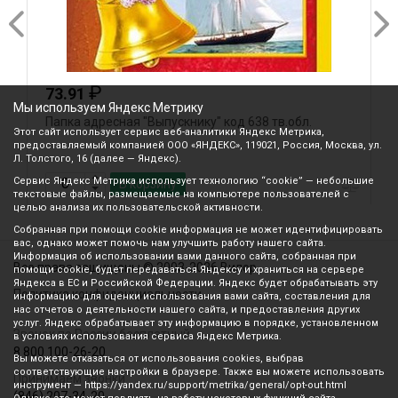
₽
73.91
Мы используем Яндекс Метрику
Папка адресная "Выпускнику" код 638 тв.обл.
Л
Этот сайт использует сервис веб-аналитики Яндекс Метрика,
предоставляемый компанией ООО «ЯНДЕКС», 119021, Россия, Москва, ул.
Л. Толстого, 16 (далее — Яндекс).
Сервис Яндекс Метрика использует технологию “cookie” — небольшие
В корзину
текстовые файлы, размещаемые на компьютере пользователей с
целью анализа их пользовательской активности.
Собранная при помощи cookie информация не может идентифицировать
вас, однако может помочь нам улучшить работу нашего сайта.
Информация об использовании вами данного сайта, собранная при
Все права защищены © 2003-2026 Вилор
помощи cookie, будет передаваться Яндексу и храниться на сервере
Яндекса в ЕС и Российской Федерации. Яндекс будет обрабатывать эту
Политика конфиденциальности
информацию для оценки использования вами сайта, составления для
нас отчетов о деятельности нашего сайта, и предоставления других
услуг. Яндекс обрабатывает эту информацию в порядке, установленном
Звонок по России бесплатный
в условиях использования сервиса Яндекс Метрика.
8 800 100-26-20
Вы можете отказаться от использования cookies, выбрав
соответствующие настройки в браузере. Также вы можете использовать
Принимаем звонки
инструмент — https://yandex.ru/support/metrika/general/opt-out.html
(846) 207-34-20