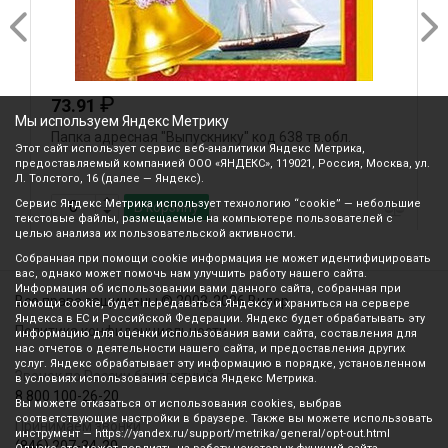
₽
73.91
Мы используем Яндекс Метрику
Папка адресная "Выпускнику" код 638 тв.обл.
Л
Этот сайт использует сервис веб-аналитики Яндекс Метрика,
предоставляемый компанией ООО «ЯНДЕКС», 119021, Россия, Москва, ул.
Л. Толстого, 16 (далее — Яндекс).
Сервис Яндекс Метрика использует технологию “cookie” — небольшие
В корзину
текстовые файлы, размещаемые на компьютере пользователей с
целью анализа их пользовательской активности.
Собранная при помощи cookie информация не может идентифицировать
вас, однако может помочь нам улучшить работу нашего сайта.
Информация об использовании вами данного сайта, собранная при
Все права защищены © 2003-2026 Вилор
помощи cookie, будет передаваться Яндексу и храниться на сервере
Яндекса в ЕС и Российской Федерации. Яндекс будет обрабатывать эту
Политика конфиденциальности
информацию для оценки использования вами сайта, составления для
нас отчетов о деятельности нашего сайта, и предоставления других
услуг. Яндекс обрабатывает эту информацию в порядке, установленном
Звонок по России бесплатный
в условиях использования сервиса Яндекс Метрика.
8 800 100-26-20
Вы можете отказаться от использования cookies, выбрав
соответствующие настройки в браузере. Также вы можете использовать
Принимаем звонки
инструмент — https://yandex.ru/support/metrika/general/opt-out.html
(846) 207-34-20