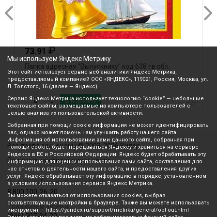
₽
73.91
Мы используем Яндекс Метрику
Папка адресная "Выпускнику" код 638 тв.обл.
Л
Этот сайт использует сервис веб-аналитики Яндекс Метрика,
предоставляемый компанией ООО «ЯНДЕКС», 119021, Россия, Москва, ул.
Л. Толстого, 16 (далее — Яндекс).
Сервис Яндекс Метрика использует технологию “cookie” — небольшие
В корзину
текстовые файлы, размещаемые на компьютере пользователей с
целью анализа их пользовательской активности.
Собранная при помощи cookie информация не может идентифицировать
вас, однако может помочь нам улучшить работу нашего сайта.
Информация об использовании вами данного сайта, собранная при
Все права защищены © 2003-2026 Вилор
помощи cookie, будет передаваться Яндексу и храниться на сервере
Яндекса в ЕС и Российской Федерации. Яндекс будет обрабатывать эту
Политика конфиденциальности
информацию для оценки использования вами сайта, составления для
нас отчетов о деятельности нашего сайта, и предоставления других
услуг. Яндекс обрабатывает эту информацию в порядке, установленном
Звонок по России бесплатный
в условиях использования сервиса Яндекс Метрика.
8 800 100-26-20
Вы можете отказаться от использования cookies, выбрав
соответствующие настройки в браузере. Также вы можете использовать
Принимаем звонки
инструмент — https://yandex.ru/support/metrika/general/opt-out.html
(846) 207-34-20