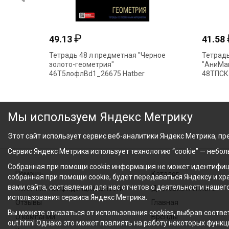
₽
49.13
41.58
Тетрадь 48 л предметная "Черное
Тетрадь
золото-геометрия"
"АниМа
46Т5лофлВd1_26675 Hatber
48ТПСК
Мы используем Яндекс Метрику
Этот сайт использует сервис веб-аналитики Яндекс Метрика, пре
Сервис Яндекс Метрика использует технологию “cookie” — небо
Собранная при помощи cookie информация не может идентифици
Помощь
Каталог
собранная при помощи cookie, будет передаваться Яндексу и х
вами сайта, составления для нас отчетов о деятельности нашег
Политика конфиденциальности
Доставка и оплата
использования сервиса Яндекс Метрика.
Отзывы
Главная
Вы можете отказаться от использования cookies, выбрав соответ
О компании
Бренды
out.html Однако это может повлиять на работу некоторых функци