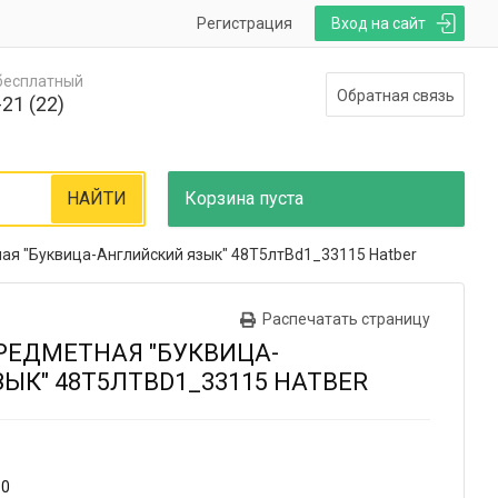
Регистрация
Вход на сайт
 бесплатный
Обратная связь
21 (22)
НАЙТИ
Корзина
пуста
ная "Буквица-Английский язык" 48Т5лтВd1_33115 Hatber
Распечатать страницу
ПРЕДМЕТНАЯ "БУКВИЦА-
ЫК" 48Т5ЛТВD1_33115 HATBER
60