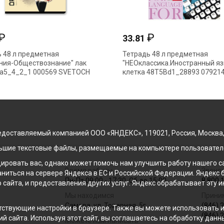
₽
₽
33.81
 48 л предметная
Тетрадь 48 л предметная
ния-Обществознание" лак
"НЕОклассика.Иностранный яз
а5_4_2_1 000569 SVETOCH
клетка 48Т5Bd1_28893 07921
Hatber
доставляемый компанией ООО «ЯНДЕКС», 119021, Россия, Москва, ул
льшие текстовые файлы, размещаемые на компьютере пользователе
ровать вас, однако может помочь нам улучшить работу нашего са
Время работы
Звонок
раниться на сервере Яндекса в ЕС и Российской Федерации. Яндек
Пн-Пт 09:00 - 17:30, Сб до 15:00
8 800 
о сайта, и предоставления других услуг. Яндекс обрабатывает эту
Мы находимся
Прини
Самара, ул. Товарная, 5г
(846) 
ствующие настройки в браузере. Также вы можете использовать инс
(846) 
й сайта. Используя этот сайт, вы соглашаетесь на обработку данн
Можете нам написать