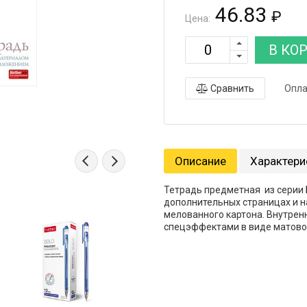
46.83
₽
Цена:
В КО
Сравнить
Опла
Описание
Характери
Тетрадь предметная из серии 
дополнительных страницах и н
мелованного картона. Внутренн
спецэффектами в виде матово