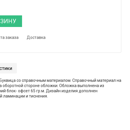
РЗИНУ
та заказа
Доставка
стики
Буквица со справочным материалом. Справочный материал на
а оборотной стороне обложки. Обложка выполнена из
ий блок- офсет 65 гр.м. Дизайн изделия дополнен
й ламинации и тиснения.