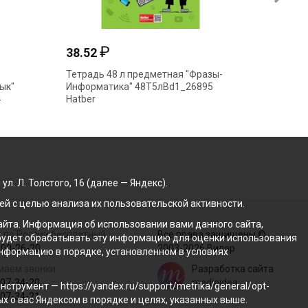
₽
38.52
49.13
Тетрадь 48 л предметная "Фразы-
Тетрадь
ык"
Информатика" 48Т5лВd1_26895
золото-
4
Hatber
46Т5ло
. Л. Толстого, 16 (далее — Яндекс).
й с целью анализа их пользовательской активности.
йта. Информация об использовании вами данного сайта,
 по России бесплатный
Все права защищены ©
с будет обрабатывать эту информацию для оценки использования
100-26-20
2003-2026 Вилор
 информацию в порядке, установленном в условиях
маем звонки
Разработка сайта
207-34-20
mediaidea
трумент — https://yandex.ru/support/metrika/general/opt-
207-34-21
ых о вас Яндексом в порядке и целях, указанных выше.