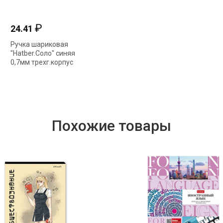
₽
₽
24.41
51.62
Ручка шариковая
Корректирующая
Р
"Hatber.Соло" синяя
лента "Hatber.Х-
"
0,7мм трехг.корпус
Мэйт.Люминос"
0
BP_058613
5мм*8м CT_058782
B
Похожие товары