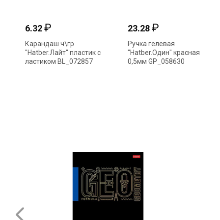
₽
₽
6.32
23.28
Карандаш ч\гр
Ручка гелевая
"Hatber.Лайт" пластик с
"Hatber.Один" красная
ластиком BL_072857
0,5мм GP_058630