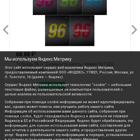
₽
68.88
Мы используем Яндекс Метрику
Тетрадь 96 л "Девяносто шесть" линия 96Т5В2
Т
Этот сайт использует сервис веб-аналитики Яндекс Метрика,
063008 Hatber
0
предоставляемый компанией ООО «ЯНДЕКС», 119021, Россия, Москва, ул.
Л. Толстого, 16 (далее — Яндекс).
Сервис Яндекс Метрика использует технологию “cookie” — небольшие
В корзину
текстовые файлы, размещаемые на компьютере пользователей с
целью анализа их пользовательской активности.
Собранная при помощи cookie информация не может идентифицировать
вас, однако может помочь нам улучшить работу нашего сайта.
Информация об использовании вами данного сайта, собранная при
Все права защищены © 2003-2026 Вилор
помощи cookie, будет передаваться Яндексу и храниться на сервере
Яндекса в ЕС и Российской Федерации. Яндекс будет обрабатывать эту
Политика конфиденциальности
информацию для оценки использования вами сайта, составления для
нас отчетов о деятельности нашего сайта, и предоставления других
услуг. Яндекс обрабатывает эту информацию в порядке, установленном
Звонок по России бесплатный
в условиях использования сервиса Яндекс Метрика.