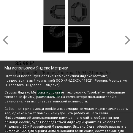
₽
35.98
Мы используем Яндекс Метрику
Тетрадь 48 л "Вперед!" клетка 15-9452 ПандаРог
Т
Этот сайт использует сервис веб-аналитики Яндекс Метрика,
предоставляемый компанией ООО «ЯНДЕКС», 119021, Россия, Москва, ул.
Л. Толстого, 16 (далее — Яндекс).
Сервис Яндекс Метрика использует технологию “cookie” — небольшие
В корзину
текстовые файлы, размещаемые на компьютере пользователей с
целью анализа их пользовательской активности.
Собранная при помощи cookie информация не может идентифицировать
вас, однако может помочь нам улучшить работу нашего сайта.
Информация об использовании вами данного сайта, собранная при
Все права защищены © 2003-2026 Вилор
помощи cookie, будет передаваться Яндексу и храниться на сервере
Яндекса в ЕС и Российской Федерации. Яндекс будет обрабатывать эту
Политика конфиденциальности
информацию для оценки использования вами сайта, составления для