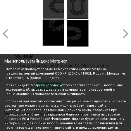
₽
35.98
Мы используем Яндекс Метрику
Тетрадь 48 л "Вперед!" клетка 15-9452 ПандаРог
Т
Этот сайт использует сервис веб-аналитики Яндекс Метрика,
предоставляемый компанией ООО «ЯНДЕКС», 119021, Россия, Москва, ул.
Л. Толстого, 16 (далее — Яндекс).
Сервис Яндекс Метрика использует технологию “cookie” — небольшие
В корзину
текстовые файлы, размещаемые на компьютере пользователей с
целью анализа их пользовательской активности.
Собранная при помощи cookie информация не может идентифицировать
вас, однако может помочь нам улучшить работу нашего сайта.
Информация об использовании вами данного сайта, собранная при
Все права защищены © 2003-2026 Вилор
помощи cookie, будет передаваться Яндексу и храниться на сервере
Яндекса в ЕС и Российской Федерации. Яндекс будет обрабатывать эту
Политика конфиденциальности
информацию для оценки использования вами сайта, составления для
нас отчетов о деятельности нашего сайта, и предоставления других