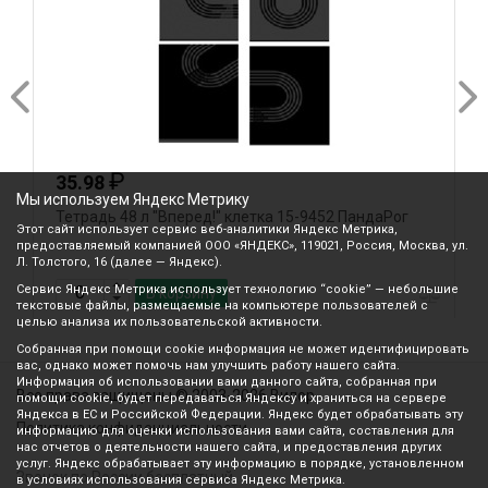
₽
35.98
Мы используем Яндекс Метрику
Тетрадь 48 л "Вперед!" клетка 15-9452 ПандаРог
Т
Этот сайт использует сервис веб-аналитики Яндекс Метрика,
предоставляемый компанией ООО «ЯНДЕКС», 119021, Россия, Москва, ул.
Л. Толстого, 16 (далее — Яндекс).
Сервис Яндекс Метрика использует технологию “cookie” — небольшие
В корзину
текстовые файлы, размещаемые на компьютере пользователей с
целью анализа их пользовательской активности.
Собранная при помощи cookie информация не может идентифицировать
вас, однако может помочь нам улучшить работу нашего сайта.
Информация об использовании вами данного сайта, собранная при
Все права защищены © 2003-2026 Вилор
помощи cookie, будет передаваться Яндексу и храниться на сервере
Яндекса в ЕС и Российской Федерации. Яндекс будет обрабатывать эту
Политика конфиденциальности
информацию для оценки использования вами сайта, составления для
нас отчетов о деятельности нашего сайта, и предоставления других
услуг. Яндекс обрабатывает эту информацию в порядке, установленном
Звонок по России бесплатный
в условиях использования сервиса Яндекс Метрика.