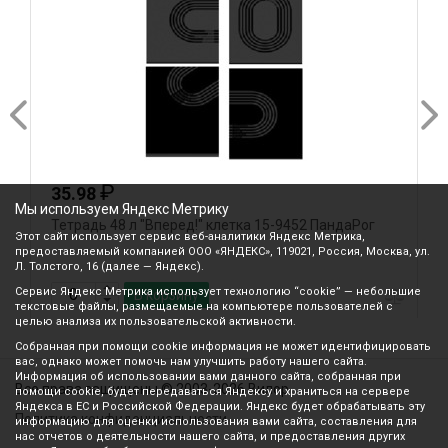
₽
35.98
Мы используем Яндекс Метрику
Тетрадь 48 л "Вперед!" клетка 15-9452 ПандаРог
Т
Этот сайт использует сервис веб-аналитики Яндекс Метрика,
предоставляемый компанией ООО «ЯНДЕКС», 119021, Россия, Москва, ул.
Л. Толстого, 16 (далее — Яндекс).
Сервис Яндекс Метрика использует технологию “cookie” — небольшие
В корзину
текстовые файлы, размещаемые на компьютере пользователей с
целью анализа их пользовательской активности.
Собранная при помощи cookie информация не может идентифицировать
вас, однако может помочь нам улучшить работу нашего сайта.
Информация об использовании вами данного сайта, собранная при
Все права защищены © 2003-2026 Вилор
помощи cookie, будет передаваться Яндексу и храниться на сервере
Яндекса в ЕС и Российской Федерации. Яндекс будет обрабатывать эту
Политика конфиденциальности
информацию для оценки использования вами сайта, составления для
нас отчетов о деятельности нашего сайта, и предоставления других