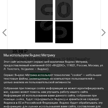
₽
35.98
Мы используем Яндекс Метрику
Тетрадь 48 л "Вперед!" клетка 15-9452 ПандаРог
Т
Этот сайт использует сервис веб-аналитики Яндекс Метрика,
предоставляемый компанией ООО «ЯНДЕКС», 119021, Россия, Москва, ул.
Л. Толстого, 16 (далее — Яндекс).
Сервис Яндекс Метрика использует технологию “cookie” — небольшие
В корзину
текстовые файлы, размещаемые на компьютере пользователей с
целью анализа их пользовательской активности.
Собранная при помощи cookie информация не может идентифицировать
вас, однако может помочь нам улучшить работу нашего сайта.
Информация об использовании вами данного сайта, собранная при
Все права защищены © 2003-2026 Вилор
помощи cookie, будет передаваться Яндексу и храниться на сервере
Яндекса в ЕС и Российской Федерации. Яндекс будет обрабатывать эту
Политика конфиденциальности
информацию для оценки использования вами сайта, составления для