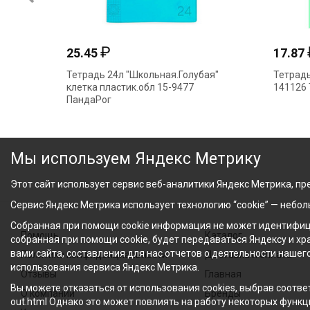
₽
25.45
17.87
Тетрадь 24л "Школьная.Голубая"
Тетрадь
клетка пластик.обл 15-9477
141126 
ПандаРог
Мы используем Яндекс Метрику
Этот сайт использует сервис веб-аналитики Яндекс Метрика, пре
Сервис Яндекс Метрика использует технологию “cookie” — небо
Собранная при помощи cookie информация не может идентифици
Помощь
Каталог
собранная при помощи cookie, будет передаваться Яндексу и х
вами сайта, составления для нас отчетов о деятельности нашег
Политика конфиденциальности
Доставка и оплата
использования сервиса Яндекс Метрика.
Отзывы
Главная
Вы можете отказаться от использования cookies, выбрав соответ
О компании
Бренды
out.html Однако это может повлиять на работу некоторых функци