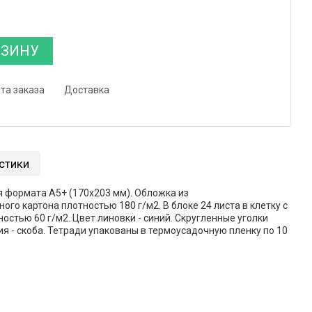
РЗИНУ
та заказа
Доставка
стики
 формата А5+ (170х203 мм). Обложка из
го картона плотностью 180 г/м2. В блоке 24 листа в клетку с
остью 60 г/м2. Цвет линовки - синий. Скругленные уголки
ия - скоба. Тетради упакованы в термоусадочную пленку по 10