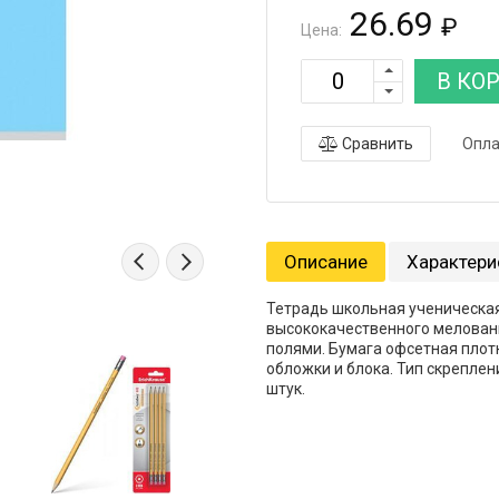
26.69
₽
Цена:
В КО
Сравнить
Опла
Описание
Характери
Тетрадь школьная ученическая
высококачественного мелованно
полями. Бумага офсетная плотн
обложки и блока. Тип скреплен
штук.