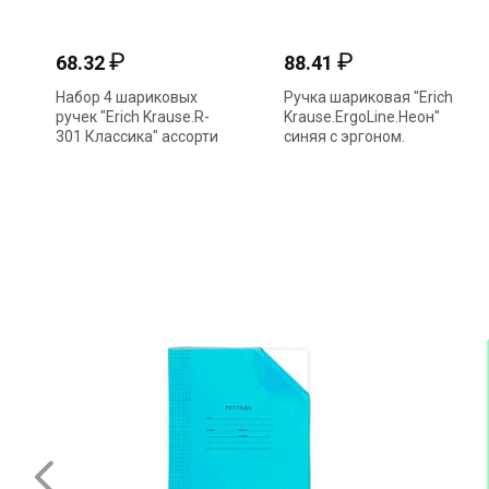
₽
₽
68.32
88.41
Набор 4 шариковых
Ручка шариковая "Erich
ручек "Erich Krause.R-
Krause.ErgoLine.Неон"
301 Классика" ассорти
синяя с эргоном.
44593 1мм
хватом технология
суперск. 0,7мм 41539