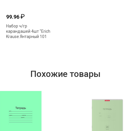
₽
₽
99.96
27.16
Набор ч/гр
Ручка гелевая "Erich
К
карандашей 4шт "Erich
Krause.R-301 Классика"
K
Krause.Янтарный 101
черная 53347 0,5мм
л
ТМ" с ластиком 45603
5
Похожие товары