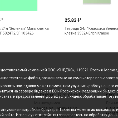
₽
₽
25.83
 24л "Зеленая" Маяк клетка
Тетрадь 24л "Классика.Зелена
Т 5024Т2 5Г 103426
клетка 35324 Erich Krause
доставляемый компанией ООО «ЯНДЕКС», 119021, Россия, Москва, ул
льшие текстовые файлы, размещаемые на компьютере пользователе
ровать вас, однако может помочь нам улучшить работу нашего са
Время работы
Звонок
раниться на сервере Яндекса в ЕС и Российской Федерации. Яндек
Пн-Пт 09:00 - 17:30, Сб до 15:00
8 800 
о сайта, и предоставления других услуг. Яндекс обрабатывает эту
Мы находимся
Прини
Самара, ул. Товарная, 5г
(846) 
ствующие настройки в браузере. Также вы можете использовать инс
(846) 
й сайта. Используя этот сайт, вы соглашаетесь на обработку данн
Можете нам написать