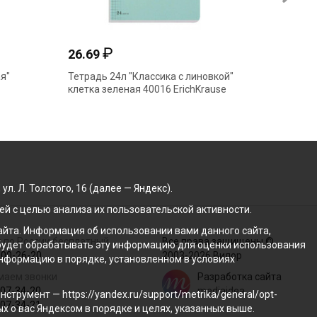
₽
26.69
25.45
я"
Тетрадь 24л "Классика с линовкой"
Тетрадь
клетка зеленая 40016 ErichKrause
клетка 
ПандаР
. Л. Толстого, 16 (далее — Яндекс).
й с целью анализа их пользовательской активности.
йта. Информация об использовании вами данного сайта,
 по России бесплатный
Все права защищены ©
с будет обрабатывать эту информацию для оценки использования
100-26-20
2003-2026 Вилор
 информацию в порядке, установленном в условиях
маем звонки
Разработка сайта
207-34-20
mediaidea
трумент — https://yandex.ru/support/metrika/general/opt-
207-34-21
ых о вас Яндексом в порядке и целях, указанных выше.