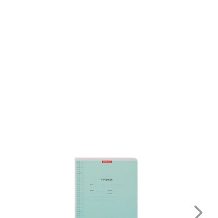
₽
₽
19.44
31.98
арандаш ч\гр "Erich
Ручка шариковая "Erich
rause.Горошек ТМ" с
Krause.U-108 Пастель"
астиком трехгран.
синяя технология
6009
ультраскольжения
1мм 58110