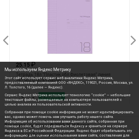
₽
25.15
Мы используем Яндекс Метрику
Тетрадь 18л "Пластик.обл.Фиолетовая" линия
Т
Этот сайт использует сервис веб-аналитики Яндекс Метрика,
18Т5В2 078245 Hatber
п
предоставляемый компанией ООО «ЯНДЕКС», 119021, Россия, Москва, ул.
Л. Толстого, 16 (далее — Яндекс).
Сервис Яндекс Метрика использует технологию “cookie” — небольшие
В корзину
текстовые файлы, размещаемые на компьютере пользователей с
целью анализа их пользовательской активности.
Собранная при помощи cookie информация не может идентифицировать
вас, однако может помочь нам улучшить работу нашего сайта.
Информация об использовании вами данного сайта, собранная при
Все права защищены © 2003-2026 Вилор
помощи cookie, будет передаваться Яндексу и храниться на сервере
Яндекса в ЕС и Российской Федерации. Яндекс будет обрабатывать эту
Политика конфиденциальности
информацию для оценки использования вами сайта, составления для