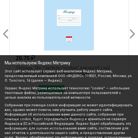
₽
20.75
Мы используем Яндекс Метрику
Тетрадь 18л "Пастель.Голубая" клетка 65 г/м2
Т
Этот сайт использует сервис веб-аналитики Яндекс Метрика,
18Т5В1_05147 055612 (6585) Hatber
1
предоставляемый компанией ООО «ЯНДЕКС», 119021, Россия, Москва, ул.
Л. Толстого, 16 (далее — Яндекс).
Сервис Яндекс Метрика использует технологию “cookie” — небольшие
В корзину
текстовые файлы, размещаемые на компьютере пользователей с
целью анализа их пользовательской активности.
Собранная при помощи cookie информация не может идентифицировать
вас, однако может помочь нам улучшить работу нашего сайта.
Информация об использовании вами данного сайта, собранная при
Все права защищены © 2003-2026 Вилор
помощи cookie, будет передаваться Яндексу и храниться на сервере
Яндекса в ЕС и Российской Федерации. Яндекс будет обрабатывать эту
Политика конфиденциальности
информацию для оценки использования вами сайта, составления для
нас отчетов о деятельности нашего сайта, и предоставления других
услуг. Яндекс обрабатывает эту информацию в порядке, установленном