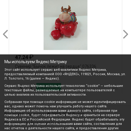
₽
47.24
Мы используем Яндекс Метрику
Сувенир "Бычок лежит на сердце" 076336
С
Этот сайт использует сервис веб-аналитики Яндекс Метрика,
S
предоставляемый компанией ООО «ЯНДЕКС», 119021, Россия, Москва, ул.
Л. Толстого, 16 (далее — Яндекс).
Сервис Яндекс Метрика использует технологию “cookie” — небольшие
В корзину
текстовые файлы, размещаемые на компьютере пользователей с
целью анализа их пользовательской активности.
Собранная при помощи cookie информация не может идентифицировать
вас, однако может помочь нам улучшить работу нашего сайта.
Информация об использовании вами данного сайта, собранная при
Все права защищены © 2003-2026 Вилор
помощи cookie, будет передаваться Яндексу и храниться на сервере
Яндекса в ЕС и Российской Федерации. Яндекс будет обрабатывать эту
Политика конфиденциальности
информацию для оценки использования вами сайта, составления для
нас отчетов о деятельности нашего сайта, и предоставления других