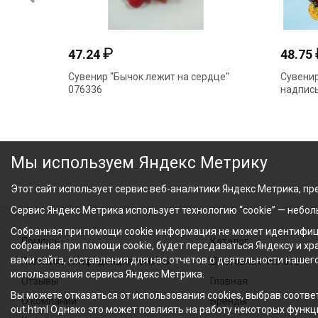
₽
47.24
48.75
Сувенир "Бычок лежит на сердце"
Сувенир
076336
надпись
Мы используем Яндекс Метрику
Этот сайт использует сервис веб-аналитики Яндекс Метрика, пре
Сервис Яндекс Метрика использует технологию “cookie” — небо
Собранная при помощи cookie информация не может идентифици
Помощь
Каталог
собранная при помощи cookie, будет передаваться Яндексу и х
вами сайта, составления для нас отчетов о деятельности нашег
Политика конфиденциальности
Доставка и оплата
использования сервиса Яндекс Метрика.
Отзывы
Главная
Вы можете отказаться от использования cookies, выбрав соответ
О компании
Бренды
out.html Однако это может повлиять на работу некоторых функци