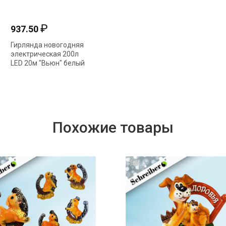
₽
₽
937.50
118.50
Гирлянда новогодняя
Елочные шары в
П
электрическая 200л
наборе "Белый жемчуг"
"
LED 20м "Вьюн" белый
6шт 6см пластик 372-
3
мерцание 351-687
544
Похожие товары