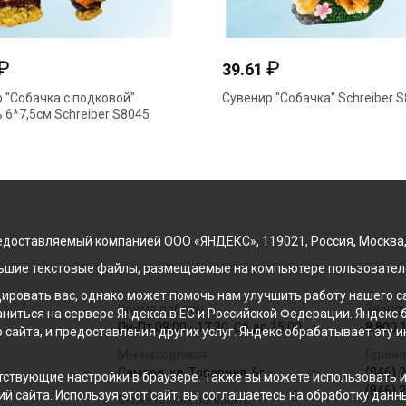
₽
₽
39.61
 "Собачка с подковой"
Сувенир "Собачка" Schreiber 
 6*7,5см Schreiber S8045
доставляемый компанией ООО «ЯНДЕКС», 119021, Россия, Москва, ул
льшие текстовые файлы, размещаемые на компьютере пользователе
ровать вас, однако может помочь нам улучшить работу нашего са
Время работы
Звонок
раниться на сервере Яндекса в ЕС и Российской Федерации. Яндек
Пн-Пт 09:00 - 17:30, Сб до 15:00
8 800 
о сайта, и предоставления других услуг. Яндекс обрабатывает эту
Мы находимся
Прини
Самара, ул. Товарная, 5г
(846) 
ствующие настройки в браузере. Также вы можете использовать инс
(846) 
й сайта. Используя этот сайт, вы соглашаетесь на обработку данн
Можете нам написать