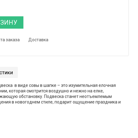
РЗИНУ
та заказа
Доставка
стики
веска в виде совы в шапке – это изумительная елочная
ии, которая смотрится воздушно и нежно на елке,
ужающую обстановку. Подвеска станет неотъемлемым
ния в новогоднем стиле, подарит ощущение праздника и