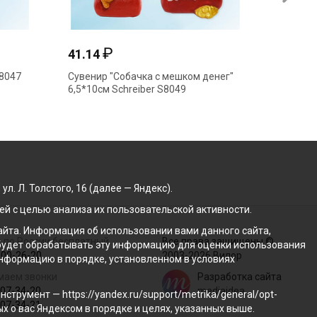
₽
41.14
47.24
S8047
Сувенир "Собачка с мешком денег"
Сувенир
6,5*10см Schreiber S8049
076336
. Л. Толстого, 16 (далее — Яндекс).
й с целью анализа их пользовательской активности.
йта. Информация об использовании вами данного сайта,
 по России бесплатный
Все права защищены ©
с будет обрабатывать эту информацию для оценки использования
100-26-20
2003-2026 Вилор
 информацию в порядке, установленном в условиях
маем звонки
Разработка сайта
207-34-20
mediaidea
трумент — https://yandex.ru/support/metrika/general/opt-
207-34-21
ых о вас Яндексом в порядке и целях, указанных выше.