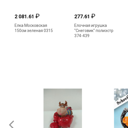
₽
₽
2 081.61
277.61
Елка Московская
Елочная игрушка
150см зеленая 0315
"Снеговик" полиэстр
374-439