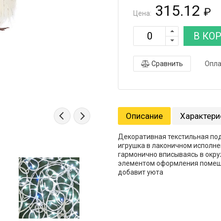
315.12
₽
Цена:
В КО
Сравнить
Опла
Описание
Характери
Декоративная текстильная под
игрушка в лаконичном исполнен
гармонично вписываясь в окр
элементом оформления помеще
добавит уюта