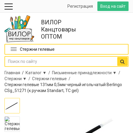
Регистрация
Вход на сайт
ВИЛОР
Канцтовары
ОПТОМ
Стержни гелевые
Главная
/
Каталог ▼ /
Письменные принадлежности ▼ /
Стержни ▼ /
Стержни гелевые /
Стержни гелевые 131мм 0,5мм черный игольчатый Berlingo
CSg_51271 (к ручкам Standart, TC gel)