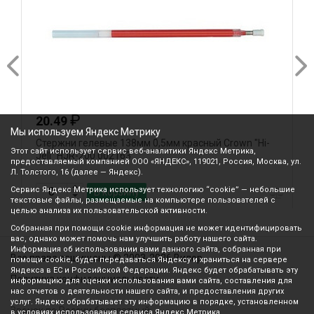
₽
20.49
Мы используем Яндекс Метрику
Стержни гелевые 138мм 0,5мм красный Crown "Hi-
С
Этот сайт использует сервис веб-аналитики Яндекс Метрика,
Jell" HJR-200 002163
C
предоставляемый компанией ООО «ЯНДЕКС», 119021, Россия, Москва, ул.
Л. Толстого, 16 (далее — Яндекс).
Сервис Яндекс Метрика использует технологию “cookie” — небольшие
В корзину
текстовые файлы, размещаемые на компьютере пользователей с
целью анализа их пользовательской активности.
Собранная при помощи cookie информация не может идентифицировать
вас, однако может помочь нам улучшить работу нашего сайта.
Информация об использовании вами данного сайта, собранная при
Все права защищены © 2003-2026 Вилор
помощи cookie, будет передаваться Яндексу и храниться на сервере
Яндекса в ЕС и Российской Федерации. Яндекс будет обрабатывать эту
Политика конфиденциальности
информацию для оценки использования вами сайта, составления для
нас отчетов о деятельности нашего сайта, и предоставления других
услуг. Яндекс обрабатывает эту информацию в порядке, установленном
Звонок по России бесплатный
в условиях использования сервиса Яндекс Метрика.