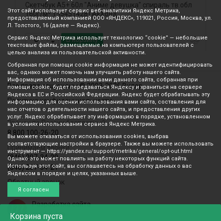
Скетчбук А5+ 60л "Аниме девушка" спираль тв.обл
С
Этот сайт использует сервис веб-аналитики Яндекс Метрика,
160г/м² 13545 (428) АкХолд
м
предоставляемый компанией ООО «ЯНДЕКС», 119021, Россия, Москва, ул.
Л. Толстого, 16 (далее — Яндекс).
Сервис Яндекс Метрика использует технологию “cookie” — небольшие
В корзину
текстовые файлы, размещаемые на компьютере пользователей с
целью анализа их пользовательской активности.
Собранная при помощи cookie информация не может идентифицировать
вас, однако может помочь нам улучшить работу нашего сайта.
Информация об использовании вами данного сайта, собранная при
Все права защищены © 2003-2026 Вилор
помощи cookie, будет передаваться Яндексу и храниться на сервере
Яндекса в ЕС и Российской Федерации. Яндекс будет обрабатывать эту
Политика конфиденциальности
информацию для оценки использования вами сайта, составления для
нас отчетов о деятельности нашего сайта, и предоставления других
услуг. Яндекс обрабатывает эту информацию в порядке, установленном
Звонок по России бесплатный
в условиях использования сервиса Яндекс Метрика.
8 800 100-26-20
Вы можете отказаться от использования cookies, выбрав
соответствующие настройки в браузере. Также вы можете использовать
Принимаем звонки
инструмент — https://yandex.ru/support/metrika/general/opt-out.html
(846) 207-34-20
Однако это может повлиять на работу некоторых функций сайта.
Используя этот сайт, вы соглашаетесь на обработку данных о вас
(846) 207-34-21
Яндексом в порядке и целях, указанных выше.
Обратный звонок
Я согласен
Разработка сайта
mediaidea
Корзина
пуста