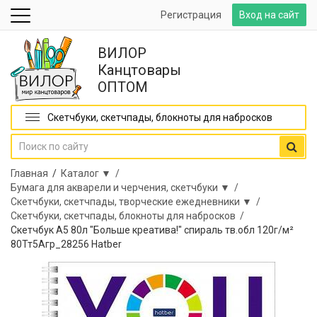
Регистрация
Вход на сайт
ВИЛОР
Канцтовары
ОПТОМ
Скетчбуки, скетчпады, блокноты для набросков
Главная
/
Каталог ▼ /
Бумага для акварели и черчения, скетчбуки ▼ /
Скетчбуки, скетчпады, творческие ежедневники ▼ /
Скетчбуки, скетчпады, блокноты для набросков /
Скетчбук А5 80л "Больше креатива!" спираль тв.обл 120г/м²
80Тт5Агр_28256 Hatber