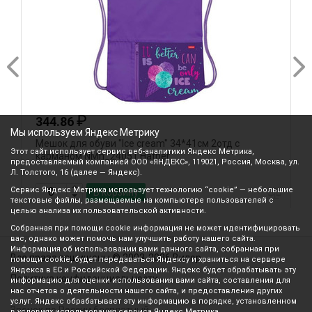
₽
344.86
Мы используем Яндекс Метрику
Мешок для обуви "Ice cream" 34*41см 2отд с
М
Этот сайт использует сервис веб-аналитики Яндекс Метрика,
карманом NMn_24051 Hatber
4
предоставляемый компанией ООО «ЯНДЕКС», 119021, Россия, Москва, ул.
п
Л. Толстого, 16 (далее — Яндекс).
Сервис Яндекс Метрика использует технологию “cookie” — небольшие
В корзину
текстовые файлы, размещаемые на компьютере пользователей с
целью анализа их пользовательской активности.
Собранная при помощи cookie информация не может идентифицировать
вас, однако может помочь нам улучшить работу нашего сайта.
Информация об использовании вами данного сайта, собранная при
Все права защищены © 2003-2026 Вилор
помощи cookie, будет передаваться Яндексу и храниться на сервере
Яндекса в ЕС и Российской Федерации. Яндекс будет обрабатывать эту
Политика конфиденциальности
информацию для оценки использования вами сайта, составления для
нас отчетов о деятельности нашего сайта, и предоставления других
услуг. Яндекс обрабатывает эту информацию в порядке, установленном
Звонок по России бесплатный
в условиях использования сервиса Яндекс Метрика.