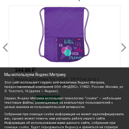
₽
344.86
Мы используем Яндекс Метрику
Мешок для обуви "Ice cream" 34*41см 2отд с
М
Этот сайт использует сервис веб-аналитики Яндекс Метрика,
карманом NMn_24051 Hatber
4
предоставляемый компанией ООО «ЯНДЕКС», 119021, Россия, Москва, ул.
п
Л. Толстого, 16 (далее — Яндекс).
Сервис Яндекс Метрика использует технологию “cookie” — небольшие
В корзину
текстовые файлы, размещаемые на компьютере пользователей с
целью анализа их пользовательской активности.
Собранная при помощи cookie информация не может идентифицировать
вас, однако может помочь нам улучшить работу нашего сайта.
Информация об использовании вами данного сайта, собранная при
Все права защищены © 2003-2026 Вилор
помощи cookie, будет передаваться Яндексу и храниться на сервере