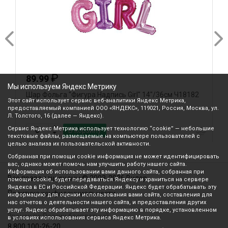
₽
89.99
Мы используем Яндекс Метрику
Шар Фольга "Фигура.Надпись Girl" 14"/36см Ч18182
Ш
Этот сайт использует сервис веб-аналитики Яндекс Метрика,
предоставляемый компанией ООО «ЯНДЕКС», 119021, Россия, Москва, ул.
Л. Толстого, 16 (далее — Яндекс).
Сервис Яндекс Метрика использует технологию “cookie” — небольшие
В корзину
текстовые файлы, размещаемые на компьютере пользователей с
целью анализа их пользовательской активности.
Собранная при помощи cookie информация не может идентифицировать
вас, однако может помочь нам улучшить работу нашего сайта.
Информация об использовании вами данного сайта, собранная при
Все права защищены © 2003-2026 Вилор
помощи cookie, будет передаваться Яндексу и храниться на сервере
Яндекса в ЕС и Российской Федерации. Яндекс будет обрабатывать эту
Политика конфиденциальности
информацию для оценки использования вами сайта, составления для
нас отчетов о деятельности нашего сайта, и предоставления других
услуг. Яндекс обрабатывает эту информацию в порядке, установленном
Звонок по России бесплатный
в условиях использования сервиса Яндекс Метрика.
8 800 100-26-20