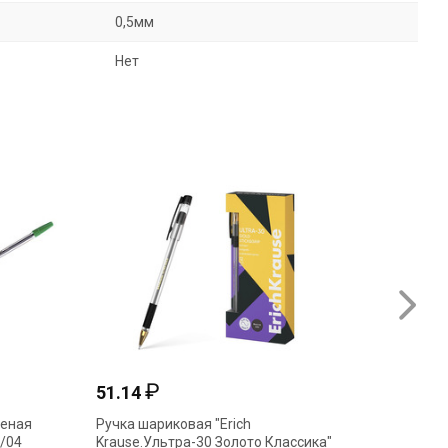
0,5мм
Нет
₽
51.14
13.98
леная
Ручка шариковая "Erich
Ручка ш
/04
Krause.Ультра-30 Золото Классика"
0,7мм K