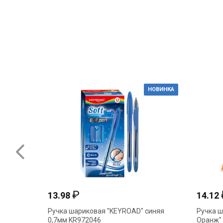
НОВИНКА
₽
13.98
14.12
Ручка шариковая "KEYROAD" синяя
Ручка ш
0,7мм KR972046
Оранж" 