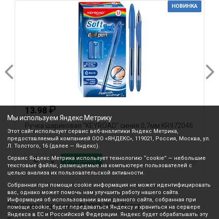
НОВИНКА
₽
13.98
Мы используем Яндекс Метрику
Ручка шариковая "KEYROAD" синяя 0,7мм KR972046
Р
Этот сайт использует сервис веб-аналитики Яндекс Метрика,
0
предоставляемый компанией ООО «ЯНДЕКС», 119021, Россия, Москва, ул.
Л. Толстого, 16 (далее — Яндекс).
Сервис Яндекс Метрика использует технологию “cookie” — небольшие
В корзину
текстовые файлы, размещаемые на компьютере пользователей с
целью анализа их пользовательской активности.
Собранная при помощи cookie информация не может идентифицировать
вас, однако может помочь нам улучшить работу нашего сайта.
Информация об использовании вами данного сайта, собранная при
Все права защищены © 2003-2026 Вилор
помощи cookie, будет передаваться Яндексу и храниться на сервере
Яндекса в ЕС и Российской Федерации. Яндекс будет обрабатывать эту