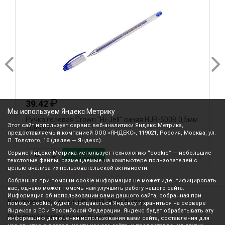
₽
₽
39.42
27.16
Мы используем Яндекс Метрику
учка гелевая Crown "Hi-Jell" синяя HJR-500B 0,5мм
Ручка геле
Этот сайт использует сервис веб-аналитики Яндекс Метрика,
208927
тонирован
предоставляемый компанией ООО «ЯНДЕКС», 119021, Россия, Москва, ул.
Л. Толстого, 16 (далее — Яндекс).
Сервис Яндекс Метрика использует технологию “cookie” — небольшие
В корзину
текстовые файлы, размещаемые на компьютере пользователей с
целью анализа их пользовательской активности.
Собранная при помощи cookie информация не может идентифицировать
вас, однако может помочь нам улучшить работу нашего сайта.
Информация об использовании вами данного сайта, собранная при
Все права защищены © 2003-2026 Вилор
помощи cookie, будет передаваться Яндексу и храниться на сервере
Яндекса в ЕС и Российской Федерации. Яндекс будет обрабатывать эту
Политика конфиденциальности
информацию для оценки использования вами сайта, составления для