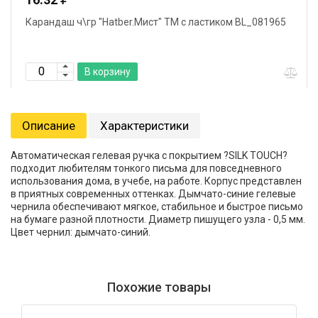
ндаш ч\гр "Hatber.Мист" ТМ с ластиком BL_081965
Клей-кар
В корзину
Описание
Характеристики
Автоматическая гелевая ручка с покрытием ?SILK TOUCH?
подходит любителям тонкого письма для повседневного
использования дома, в учебе, на работе. Корпус представлен
в приятных современных оттенках. Дымчато-синие гелевые
чернила обеспечивают мягкое, стабильное и быстрое письмо
на бумаге разной плотности. Диаметр пишущего узла - 0,5 мм.
Цвет чернил: дымчато-синий.
Похожие товары