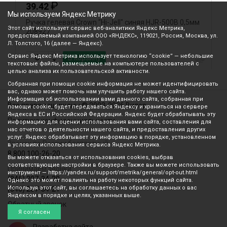
₽
39.42
Мы используем Яндекс Метрику
Ручка гелевая Crown "Hi-Jell" синяя HJR-500B 0,5мм
Р
Этот сайт использует сервис веб-аналитики Яндекс Метрика,
208927
т
предоставляемый компанией ООО «ЯНДЕКС», 119021, Россия, Москва, ул.
Л. Толстого, 16 (далее — Яндекс).
Сервис Яндекс Метрика использует технологию “cookie” — небольшие
В корзину
текстовые файлы, размещаемые на компьютере пользователей с
целью анализа их пользовательской активности.
Собранная при помощи cookie информация не может идентифицировать
вас, однако может помочь нам улучшить работу нашего сайта.
Информация об использовании вами данного сайта, собранная при
Все права защищены © 2003-2026 Вилор
помощи cookie, будет передаваться Яндексу и храниться на сервере
Яндекса в ЕС и Российской Федерации. Яндекс будет обрабатывать эту
Политика конфиденциальности
информацию для оценки использования вами сайта, составления для
нас отчетов о деятельности нашего сайта, и предоставления других
услуг. Яндекс обрабатывает эту информацию в порядке, установленном
Звонок по России бесплатный
в условиях использования сервиса Яндекс Метрика.
8 800 100-26-20
Вы можете отказаться от использования cookies, выбрав
соответствующие настройки в браузере. Также вы можете использовать
Принимаем звонки
инструмент — https://yandex.ru/support/metrika/general/opt-out.html
(846) 207-34-20
Однако это может повлиять на работу некоторых функций сайта.
Используя этот сайт, вы соглашаетесь на обработку данных о вас
(846) 207-34-21
Яндексом в порядке и целях, указанных выше.
Обратный звонок
Я согласен
Разработка сайта