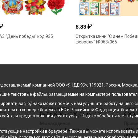
₽
₽
8.83
А3 "День победы" код 935
Открытка мини "С днем Побед
февраля" №063/065
доставляемый компанией ООО «ЯНДЕКС», 119021, Россия, Москва, ул
льшие текстовые файлы, размещаемые на компьютере пользователе
ровать вас, однако может помочь нам улучшить работу нашего са
Время работы
Звонок
раниться на сервере Яндекса в ЕС и Российской Федерации. Яндек
Пн-Пт 09:00 - 17:30, Сб до 15:00
8 800 
о сайта, и предоставления других услуг. Яндекс обрабатывает эту
Мы находимся
Прини
Самара, ул. Товарная, 5г
(846) 
ствующие настройки в браузере. Также вы можете использовать инс
(846) 
й сайта. Используя этот сайт, вы соглашаетесь на обработку данн