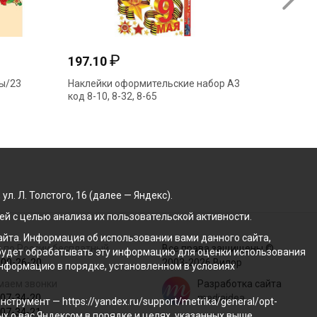
₽
197.10
56.27
ы/23
Наклейки оформительские набор А3
Плакат 
код 8-10, 8-32, 8-65
940
. Л. Толстого, 16 (далее — Яндекс).
й с целью анализа их пользовательской активности.
йта. Информация об использовании вами данного сайта,
 по России бесплатный
Все права защищены ©
с будет обрабатывать эту информацию для оценки использования
100-26-20
2003-2026 Вилор
 информацию в порядке, установленном в условиях
маем звонки
Разработка сайта
207-34-20
mediaidea
трумент — https://yandex.ru/support/metrika/general/opt-
207-34-21
ых о вас Яндексом в порядке и целях, указанных выше.