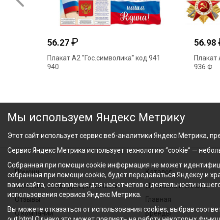
₽
56.27
56.98
Плакат А2 "Гос.символика" код 941
Плакат 
940
936 Ф
Мы используем Яндекс Метрику
Этот сайт использует сервис веб-аналитики Яндекс Метрика, пре
Сервис Яндекс Метрика использует технологию “cookie” — небо
Собранная при помощи cookie информация не может идентифици
Помощь
Каталог
собранная при помощи cookie, будет передаваться Яндексу и х
вами сайта, составления для нас отчетов о деятельности нашег
Политика конфиденциальности
Доставка и оплата
использования сервиса Яндекс Метрика.
Отзывы
Главная
Вы можете отказаться от использования cookies, выбрав соответ
О компании
Бренды
out.html Однако это может повлиять на работу некоторых функци