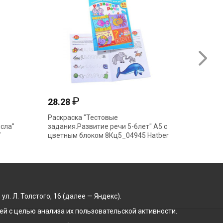
₽
28.28
46.50
Раскраска "Тестовые
Пропись
сла"
задания.Развитие речи 5-6лет" А5 с
"Калли
7
цветным блоком 8Кц5_04945 Hatber
М.Пишем
340396(
. Л. Толстого, 16 (далее — Яндекс).
й с целью анализа их пользовательской активности.