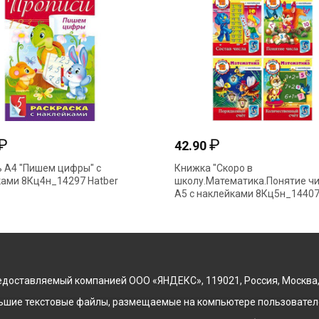
₽
₽
42.90
 А4 "Пишем цифры" с
Книжка "Скоро в
ами 8Кц4н_14297 Hatber
школу.Математика.Понятие чи
А5 с наклейками 8Кц5н_1440
Hatber
доставляемый компанией ООО «ЯНДЕКС», 119021, Россия, Москва, ул
льшие текстовые файлы, размещаемые на компьютере пользователе