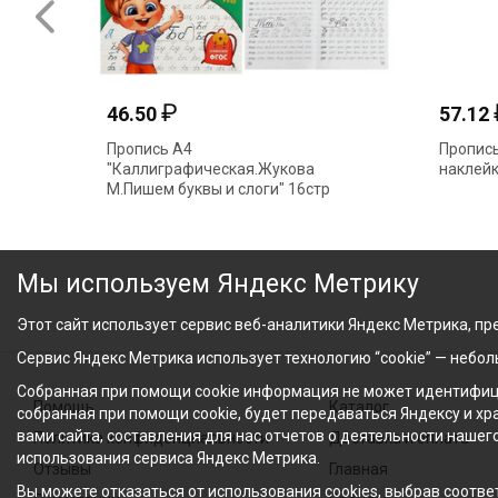
₽
46.50
57.12
Пропись А4
Пропись
"Каллиграфическая.Жукова
наклейк
М.Пишем буквы и слоги" 16стр
340396(7664) Умка
Мы используем Яндекс Метрику
Этот сайт использует сервис веб-аналитики Яндекс Метрика, пре
Сервис Яндекс Метрика использует технологию “cookie” — небо
Собранная при помощи cookie информация не может идентифици
Помощь
Каталог
собранная при помощи cookie, будет передаваться Яндексу и х
вами сайта, составления для нас отчетов о деятельности нашег
Политика конфиденциальности
Доставка и оплата
использования сервиса Яндекс Метрика.
Отзывы
Главная
Вы можете отказаться от использования cookies, выбрав соответ