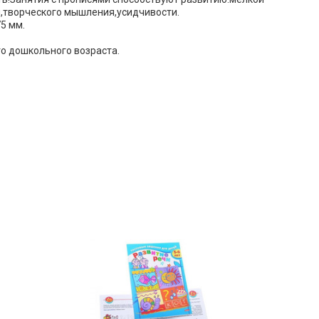
,творческого мышления,усидчивости.
75 мм.
о дошкольного возраста.