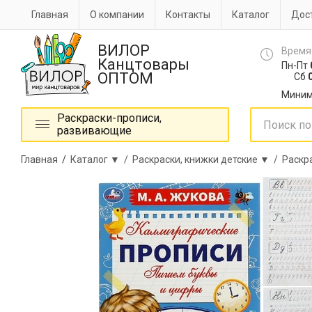
Главная
О компании
Контакты
Каталог
Дост
ВИЛОР
Время
Канцтовары
Пн-Пт
ОПТОМ
Сб
0
Миним
Раскраски-прописи,
развивающие
Главная
/
Каталог ▼ /
Раскраски, книжки детские ▼ /
Раскр