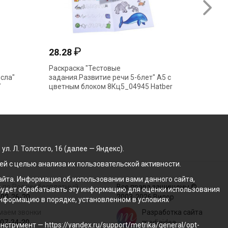
₽
28.28
46.50
Раскраска "Тестовые
Пропись
сла"
задания.Развитие речи 5-6лет" А5 с
"Калли
7
цветным блоком 8Кц5_04945 Hatber
М.Пишем
340396(
. Л. Толстого, 16 (далее — Яндекс).
й с целью анализа их пользовательской активности.
йта. Информация об использовании вами данного сайта,
 по России бесплатный
Все права защищены ©
с будет обрабатывать эту информацию для оценки использования
100-26-20
2003-2026 Вилор
 информацию в порядке, установленном в условиях
маем звонки
Разработка сайта
207-34-20
mediaidea
трумент — https://yandex.ru/support/metrika/general/opt-