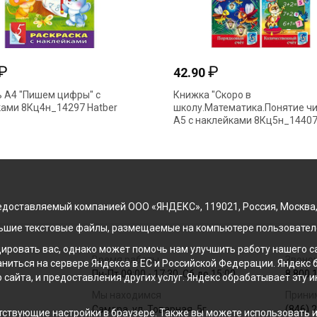
₽
₽
42.90
 А4 "Пишем цифры" с
Книжка "Скоро в
ами 8Кц4н_14297 Hatber
школу.Математика.Понятие чи
А5 с наклейками 8Кц5н_1440
Hatber
доставляемый компанией ООО «ЯНДЕКС», 119021, Россия, Москва, ул
льшие текстовые файлы, размещаемые на компьютере пользователе
ровать вас, однако может помочь нам улучшить работу нашего са
Время работы
Звонок
раниться на сервере Яндекса в ЕС и Российской Федерации. Яндек
Пн-Пт 09:00 - 17:30, Сб до 15:00
8 800 
о сайта, и предоставления других услуг. Яндекс обрабатывает эту
Мы находимся
Прини
Самара, ул. Товарная, 5г
(846) 
ствующие настройки в браузере. Также вы можете использовать инс