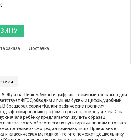
40
РЗИНУ
та заказа
Доставка
стики
 А. Жукова. Пишем буквы и цифры» - отличный тренажёр для
тветствует ФГОС,обводим и пишем буквы и цифры,удобный
а.В брошюрах серии «Каллиграфические прописи»
ход к формированию графомоторных навыков у детей. Они
у: сначала ребёнку предлагается изучить образец
а и слова, затем обвести его по пунктирным линиям и только
амостоятельно - смотрю, запоминаю, пишу. Правильные
кв и классическая методика - то, что поможет дошкольнику
ать!Занятия с прописями способствуют развитию:мелкой