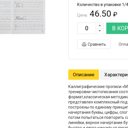
Количество в упаковке 1/
46.50
₽
Цена:
В КО
Сравнить
Опла
Описание
Характери
Каллиграфические прописи «М.
тренировки чистописания:соо
формат,классическая методик
представлен комплексный под
построены по единому принцип
начертания буквы, цифры, слог
потом попытаться повторить с
линейки, верное начертание бу
быстро и легко научиться пис