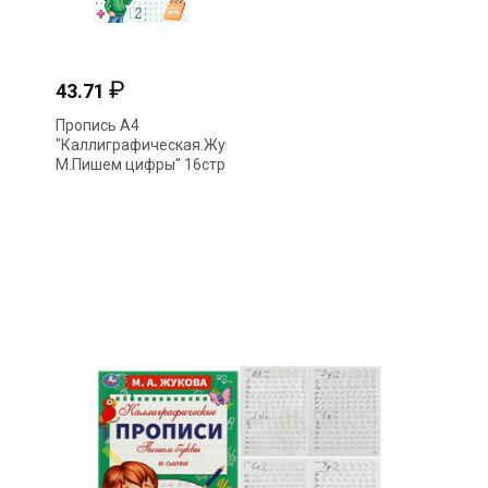
₽
43.71
Пропись А4
"Каллиграфическая.Жукова
М.Пишем цифры" 16стр
340402 (2943) Умка