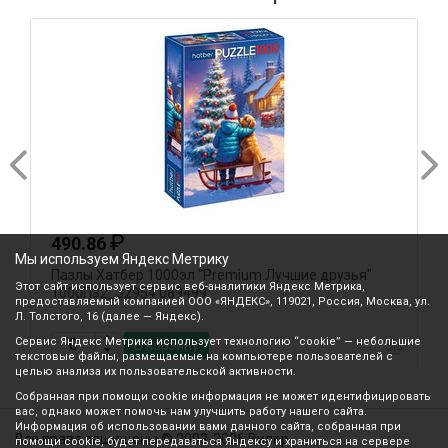
₽
490.86
Мы используем Яндекс Метрику
Пазлы Хатбер 1000эл "Premium.Лучшие друзья"
П
Этот сайт использует сервис веб-аналитики Яндекс Метрика,
1000ПЗ2_32954 089499
1
предоставляемый компанией ООО «ЯНДЕКС», 119021, Россия, Москва, ул.
Л. Толстого, 16 (далее — Яндекс).
Сервис Яндекс Метрика использует технологию “cookie” — небольшие
В корзину
текстовые файлы, размещаемые на компьютере пользователей с
целью анализа их пользовательской активности.
Собранная при помощи cookie информация не может идентифицировать
вас, однако может помочь нам улучшить работу нашего сайта.
Информация об использовании вами данного сайта, собранная при
Все права защищены © 2003-2026 Вилор
помощи cookie, будет передаваться Яндексу и храниться на сервере