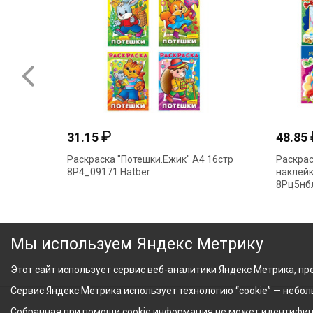
₽
31.15
48.85
Раскраска "Потешки.Ежик" А4 16стр
Раскрас
8Р4_09171 Hatber
наклейк
8Рц5нбл
Мы используем Яндекс Метрику
Этот сайт использует сервис веб-аналитики Яндекс Метрика, пре
Сервис Яндекс Метрика использует технологию “cookie” — небо
Собранная при помощи cookie информация не может идентифици