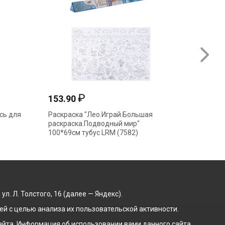
₽
153.90
31.15
сь для
Раскраска "Лео.Играй.Большая
Раскрас
раскраска.Подводный мир"
8Р4_091
100*69см тубус LRM (7582)
. Л. Толстого, 16 (далее — Яндекс).
й с целью анализа их пользовательской активности.
йта. Информация об использовании вами данного сайта,