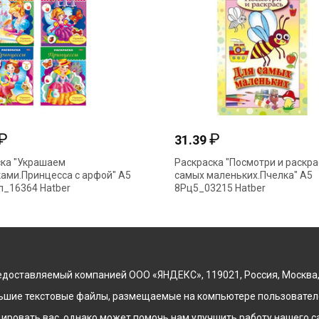
₽
₽
31.39
ка "Украшаем
Раскраска "Посмотри и раскра
ами.Принцесса с арфой" А5
самых маленьких.Пчелка" А5
_16364 Hatber
8Рц5_03215 Hatber
доставляемый компанией ООО «ЯНДЕКС», 119021, Россия, Москва, ул
льшие текстовые файлы, размещаемые на компьютере пользователе
ровать вас, однако может помочь нам улучшить работу нашего са