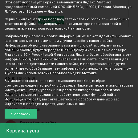
Этот сайт использует сервис веб-аналитики Яндекс Метрика,
Hatber
а
предоставляемый компанией ООО «ЯНДЕКС», 119021, Россия, Москва, ул.
Л. Толстого, 16 (далее — Яндекс).
Сервис Яндекс Метрика использует технологию “cookie” — небольшие
В корзину
текстовые файлы, размещаемые на компьютере пользователей с
целью анализа их пользовательской активности.
Собранная при помощи cookie информация не может идентифицировать
вас, однако может помочь нам улучшить работу нашего сайта.
Информация об использовании вами данного сайта, собранная при
Все права защищены © 2003-2026 Вилор
помощи cookie, будет передаваться Яндексу и храниться на сервере
Яндекса в ЕС и Российской Федерации. Яндекс будет обрабатывать эту
Политика конфиденциальности
информацию для оценки использования вами сайта, составления для
нас отчетов о деятельности нашего сайта, и предоставления других
услуг. Яндекс обрабатывает эту информацию в порядке, установленном
Звонок по России бесплатный
в условиях использования сервиса Яндекс Метрика.
8 800 100-26-20
Вы можете отказаться от использования cookies, выбрав
соответствующие настройки в браузере. Также вы можете использовать
Принимаем звонки
инструмент — https://yandex.ru/support/metrika/general/opt-out.html
(846) 207-34-20
Однако это может повлиять на работу некоторых функций сайта.
Используя этот сайт, вы соглашаетесь на обработку данных о вас
(846) 207-34-21
Яндексом в порядке и целях, указанных выше.
Обратный звонок
Я согласен
Разработка сайта
mediaidea
Корзина
пуста