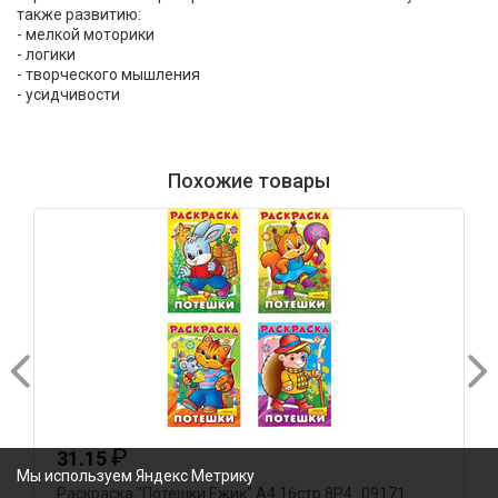
также развитию:
- мелкой моторики
- логики
- творческого мышления
- усидчивости
Похожие товары
₽
31.15
Мы используем Яндекс Метрику
Раскраска "Потешки.Ежик" А4 16стр 8Р4_09171
Р