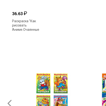
₽
36.63
Раскраска "Как
рисовать
Аниме.Очаянные
бойцы Бакуган" А4
16стр 338939(6254)
СУПЕРЦЕНА