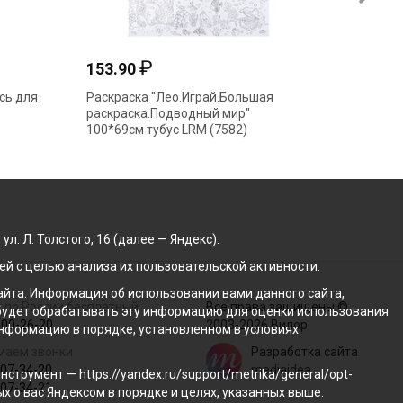
₽
153.90
31.15
сь для
Раскраска "Лео.Играй.Большая
Раскрас
раскраска.Подводный мир"
8Р4_091
100*69см тубус LRM (7582)
. Л. Толстого, 16 (далее — Яндекс).
й с целью анализа их пользовательской активности.
йта. Информация об использовании вами данного сайта,
 по России бесплатный
Все права защищены ©
с будет обрабатывать эту информацию для оценки использования
100-26-20
2003-2026 Вилор
 информацию в порядке, установленном в условиях
маем звонки
Разработка сайта
207-34-20
mediaidea
трумент — https://yandex.ru/support/metrika/general/opt-
207-34-21
ых о вас Яндексом в порядке и целях, указанных выше.