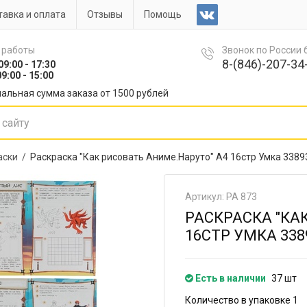
авка и оплата
Отзывы
Помощь
 работы
Звонок по России
8-(846)-207-34-
09:00 - 17:30
9:00 - 15:00
альная сумма заказа от 1500 рублей
аски /
Раскраска "Как рисовать Аниме.Наруто" А4 16стр Умка 338
Артикул: РА 873
РАСКРАСКА "КА
16СТР УМКА 338
Есть в наличии
37 шт
Количество в упаковке 1