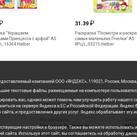
₽
₽
31.39
ка "Украшаем
Раскраска "Посмотри и раскра
ами.Принцесса с арфой" А5
самых маленьких.Пчелка" А5
_16364 Hatber
8Рц5_03215 Hatber
доставляемый компанией ООО «ЯНДЕКС», 119021, Россия, Москва, ул
льшие текстовые файлы, размещаемые на компьютере пользователе
ровать вас, однако может помочь нам улучшить работу нашего са
Время работы
Звонок
раниться на сервере Яндекса в ЕС и Российской Федерации. Яндек
Пн-Пт 09:00 - 17:30, Сб до 15:00
8 800 
о сайта, и предоставления других услуг. Яндекс обрабатывает эту
Мы находимся
Прини
Самара, ул. Товарная, 5г
(846) 
ствующие настройки в браузере. Также вы можете использовать инс
(846) 
й сайта. Используя этот сайт, вы соглашаетесь на обработку данн
Можете нам написать