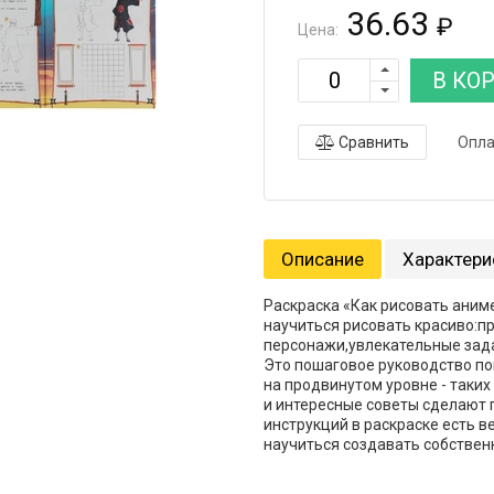
36.63
₽
Цена:
В КО
Сравнить
Опла
Описание
Характери
Раскраска «Как рисовать аниме
научиться рисовать красиво:
персонажи,увлекательные зад
Это пошаговое руководство по
на продвинутом уровне - таких
и интересные советы сделают 
инструкций в раскраске есть 
научиться создавать собственн