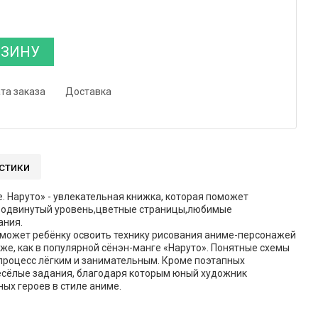
РЗИНУ
та заказа
Доставка
стики
. Наруто» - увлекательная книжка, которая поможет
продвинутый уровень,цветные страницы,любимые
ания.
может ребёнку освоить технику рисования аниме-персонажей
 же, как в популярной сёнэн-манге «Наруто». Понятные схемы
процесс лёгким и занимательным. Кроме поэтапных
весёлые задания, благодаря которым юный художник
ых героев в стиле аниме.