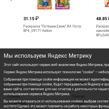
₽
31.15
48.85
Раскраска "Потешки.Ежик" А4 16стр
Раскрас
8Р4_09171 Hatber
наклейк
8Рц5нбл
Мы используем Яндекс Метрику
Этот сайт использует сервис веб-аналитики Яндекс Метрика, пре
Сервис Яндекс Метрика использует технологию “cookie” — небо
Собранная при помощи cookie информация не может идентифици
Помощь
Каталог
собранная при помощи cookie, будет передаваться Яндексу и х
вами сайта, составления для нас отчетов о деятельности нашег
Политика конфиденциальности
Доставка и оплата
использования сервиса Яндекс Метрика.
Отзывы
Главная
Вы можете отказаться от использования cookies, выбрав соответ
О компании
Бренды
out.html Однако это может повлиять на работу некоторых функци