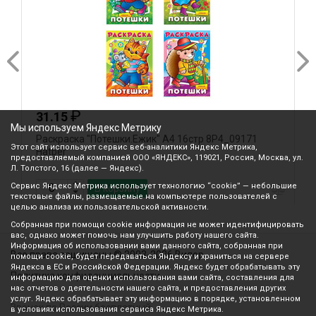
₽
31.15
Мы используем Яндекс Метрику
Раскраска "Потешки.Ежик" А4 16стр 8Р4_09171
Р
Этот сайт использует сервис веб-аналитики Яндекс Метрика,
Hatber
а
предоставляемый компанией ООО «ЯНДЕКС», 119021, Россия, Москва, ул.
Л. Толстого, 16 (далее — Яндекс).
Сервис Яндекс Метрика использует технологию “cookie” — небольшие
В корзину
текстовые файлы, размещаемые на компьютере пользователей с
целью анализа их пользовательской активности.
Собранная при помощи cookie информация не может идентифицировать
вас, однако может помочь нам улучшить работу нашего сайта.
Информация об использовании вами данного сайта, собранная при
Все права защищены © 2003-2026 Вилор
помощи cookie, будет передаваться Яндексу и храниться на сервере
Яндекса в ЕС и Российской Федерации. Яндекс будет обрабатывать эту
Политика конфиденциальности
информацию для оценки использования вами сайта, составления для
нас отчетов о деятельности нашего сайта, и предоставления других
услуг. Яндекс обрабатывает эту информацию в порядке, установленном
Звонок по России бесплатный
в условиях использования сервиса Яндекс Метрика.