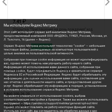
₽
7.41
Мы используем Яндекс Метрику
Открытка "Приглашение на день рождения" код
О
Этот сайт использует сервис веб-аналитики Яндекс Метрика,
060 065, 2-83
предоставляемый компанией ООО «ЯНДЕКС», 119021, Россия, Москва, ул.
Л. Толстого, 16 (далее — Яндекс).
Сервис Яндекс Метрика использует технологию “cookie” — небольшие
В корзину
текстовые файлы, размещаемые на компьютере пользователей с
целью анализа их пользовательской активности.
Собранная при помощи cookie информация не может идентифицировать
вас, однако может помочь нам улучшить работу нашего сайта.
Информация об использовании вами данного сайта, собранная при
Все права защищены © 2003-2026 Вилор
помощи cookie, будет передаваться Яндексу и храниться на сервере
Яндекса в ЕС и Российской Федерации. Яндекс будет обрабатывать эту
Политика конфиденциальности
информацию для оценки использования вами сайта, составления для
нас отчетов о деятельности нашего сайта, и предоставления других
услуг. Яндекс обрабатывает эту информацию в порядке, установленном
Звонок по России бесплатный
в условиях использования сервиса Яндекс Метрика.
8 800 100-26-20
Вы можете отказаться от использования cookies, выбрав
соответствующие настройки в браузере. Также вы можете использовать
Принимаем звонки
инструмент — https://yandex.ru/support/metrika/general/opt-out.html
(846) 207-34-20
Однако это может повлиять на работу некоторых функций сайта.
Используя этот сайт, вы соглашаетесь на обработку данных о вас
(846) 207-34-21