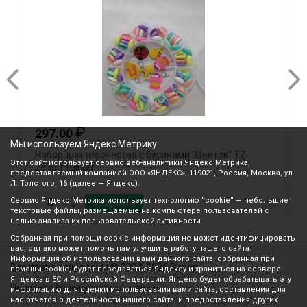
₽
297.00
Мы используем Яндекс Метрику
Набор для творчества с бусинами "Цветок" TZ-
Н
Этот сайт использует сервис веб-аналитики Яндекс Метрика,
28300 Tukzar
№
предоставляемый компанией ООО «ЯНДЕКС», 119021, Россия, Москва, ул.
Л. Толстого, 16 (далее — Яндекс).
Сервис Яндекс Метрика использует технологию “cookie” — небольшие
В корзину
текстовые файлы, размещаемые на компьютере пользователей с
целью анализа их пользовательской активности.
Собранная при помощи cookie информация не может идентифицировать
вас, однако может помочь нам улучшить работу нашего сайта.
Информация об использовании вами данного сайта, собранная при
Все права защищены © 2003-2026 Вилор
помощи cookie, будет передаваться Яндексу и храниться на сервере
Яндекса в ЕС и Российской Федерации. Яндекс будет обрабатывать эту
Политика конфиденциальности
информацию для оценки использования вами сайта, составления для
нас отчетов о деятельности нашего сайта, и предоставления других