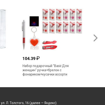
₽
104.39
222.1
Набор подарочный "Basir.Для
Набор п
женщин" ручка+брелок с
благопо
фонариком+кусачки ассорти
111780
МС-6196
. Л. Толстого, 16 (далее — Яндекс).