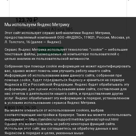
₽
123.70
Мы используем Яндекс Метрику
Плакатный стенд А3 код 985
П
Этот сайт использует сервис веб-аналитики Яндекс Метрика,
предоставляемый компанией ООО «ЯНДЕКС», 119021, Россия, Москва, ул.
Л. Толстого, 16 (далее — Яндекс).
Сервис Яндекс Метрика использует технологию “cookie” — небольшие
В корзину
текстовые файлы, размещаемые на компьютере пользователей с
целью анализа их пользовательской активности.
Собранная при помощи cookie информация не может идентифицировать
вас, однако может помочь нам улучшить работу нашего сайта.
Информация об использовании вами данного сайта, собранная при
Все права защищены © 2003-2026 Вилор
помощи cookie, будет передаваться Яндексу и храниться на сервере
Яндекса в ЕС и Российской Федерации. Яндекс будет обрабатывать эту
Политика конфиденциальности
информацию для оценки использования вами сайта, составления для
нас отчетов о деятельности нашего сайта, и предоставления других
услуг. Яндекс обрабатывает эту информацию в порядке, установленном
Звонок по России бесплатный
в условиях использования сервиса Яндекс Метрика.
8 800 100-26-20
Вы можете отказаться от использования cookies, выбрав
соответствующие настройки в браузере. Также вы можете использовать
Принимаем звонки
инструмент — https://yandex.ru/support/metrika/general/opt-out.html
(846) 207-34-20
Однако это может повлиять на работу некоторых функций сайта.
Используя этот сайт, вы соглашаетесь на обработку данных о вас
(846) 207-34-21
Яндексом в порядке и целях, указанных выше.