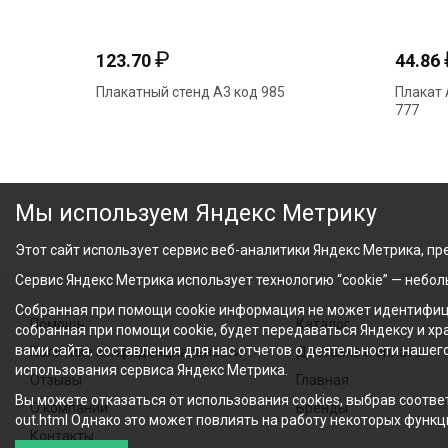
₽
₽
123.70
44.86
Плакатный стенд А3 код 985
Плакат А2
777
Мы используем Яндекс Метрику
Этот сайт использует сервис веб-аналитики Яндекс Метрика, пре
Сервис Яндекс Метрика использует технологию “cookie” — небо
Собранная при помощи cookie информация не может идентифици
Помощь
Каталог
собранная при помощи cookie, будет передаваться Яндексу и х
вами сайта, составления для нас отчетов о деятельности нашег
Политика конфиденциальности
Доставка и оплата
использования сервиса Яндекс Метрика.
Отзывы
Главная
Вы можете отказаться от использования cookies, выбрав соответ
О компании
Бренды
out.html Однако это может повлиять на работу некоторых функци
Контакты