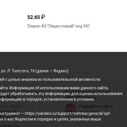
₽
52.65
123.70
Плакат А3 "Пиши-стирай" код 941
Плакатный
. Л. Толстого, 16 (далее — Яндекс).
й с целью анализа их пользовательской активности.
йта. Информация об использовании вами данного сайта,
 по России бесплатный
Все права защищены ©
с будет обрабатывать эту информацию для оценки использования
100-26-20
2003-2026 Вилор
 информацию в порядке, установленном в условиях
маем звонки
Разработка сайта
207-34-20
mediaidea
трумент — https://yandex.ru/support/metrika/general/opt-
207-34-21
ых о вас Яндексом в порядке и целях, указанных выше.
ный звонок