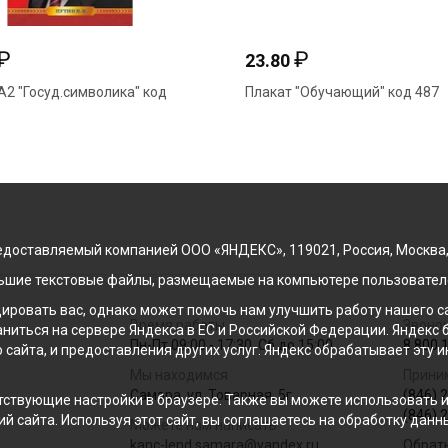
₽
23.80
 "Госуд.символика" код
Плакат "Обучающий" код 487
доставляемый компанией ООО «ЯНДЕКС», 119021, Россия, Москва, ул
льшие текстовые файлы, размещаемые на компьютере пользователе
ровать вас, однако может помочь нам улучшить работу нашего са
Время работы
Звонок
раниться на сервере Яндекса в ЕС и Российской Федерации. Яндек
Пн-Пт 09:00 - 17:30, Сб до 15:00
8 800 
о сайта, и предоставления других услуг. Яндекс обрабатывает эту
Мы находимся
Прини
Самара, ул. Товарная, 5г
(846) 
ствующие настройки в браузере. Также вы можете использовать инс
(846) 
й сайта. Используя этот сайт, вы соглашаетесь на обработку данн
Можете нам написать
kanc-lend.samara@yandex.ru
Обрат