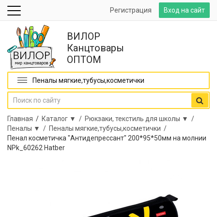
Регистрация
Вход на сайт
ВИЛОР
Канцтовары
ОПТОМ
Пеналы мягкие,тубусы,косметички
Главная
/
Каталог ▼ /
Рюкзаки, текстиль для школы ▼ /
Пеналы ▼ /
Пеналы мягкие,тубусы,косметички /
Пенал косметичка "Антидепрессант" 200*95*50мм на молнии
NPk_60262 Hatber