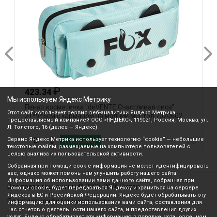
₽
423.34
Мы используем Яндекс Метрику
Пенал косметичка "deVENTE.Счастливая лиса"
П
Этот сайт использует сервис веб-аналитики Яндекс Метрика,
21*9*6см с карманом на молнии ментол 7020602
т
предоставляемый компанией ООО «ЯНДЕКС», 119021, Россия, Москва, ул.
Л. Толстого, 16 (далее — Яндекс).
Сервис Яндекс Метрика использует технологию “cookie” — небольшие
В корзину
текстовые файлы, размещаемые на компьютере пользователей с
целью анализа их пользовательской активности.
Собранная при помощи cookie информация не может идентифицировать
вас, однако может помочь нам улучшить работу нашего сайта.
Информация об использовании вами данного сайта, собранная при
Все права защищены © 2003-2026 Вилор
помощи cookie, будет передаваться Яндексу и храниться на сервере
Яндекса в ЕС и Российской Федерации. Яндекс будет обрабатывать эту
Политика конфиденциальности
информацию для оценки использования вами сайта, составления для
нас отчетов о деятельности нашего сайта, и предоставления других
услуг. Яндекс обрабатывает эту информацию в порядке, установленном