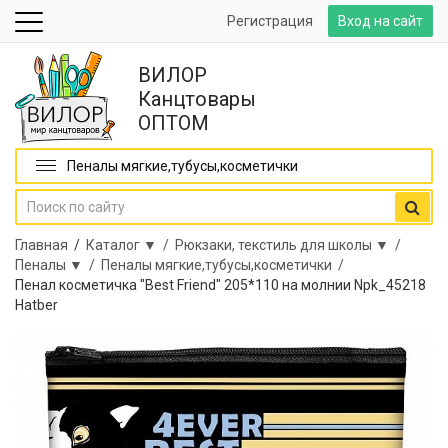
Регистрация
Вход на сайт
ВИЛОР
Канцтовары
ОПТОМ
Пеналы мягкие,тубусы,косметички
Главная
/
Каталог ▼ /
Рюкзаки, текстиль для школы ▼ /
Пеналы ▼ /
Пеналы мягкие,тубусы,косметички /
Пенал косметичка "Best Friend" 205*110 на молнии Npk_45218
Hatber