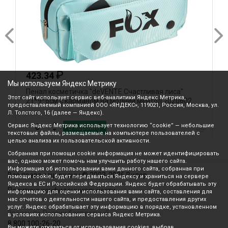
₽
423.34
Мы используем Яндекс Метрику
Пенал косметичка "deVENTE.Счастливая лиса"
П
Этот сайт использует сервис веб-аналитики Яндекс Метрика,
21*9*6см с карманом на молнии ментол 7020602
т
предоставляемый компанией ООО «ЯНДЕКС», 119021, Россия, Москва, ул.
Л. Толстого, 16 (далее — Яндекс).
Сервис Яндекс Метрика использует технологию “cookie” — небольшие
В корзину
текстовые файлы, размещаемые на компьютере пользователей с
целью анализа их пользовательской активности.
Собранная при помощи cookie информация не может идентифицировать
вас, однако может помочь нам улучшить работу нашего сайта.
Информация об использовании вами данного сайта, собранная при
Все права защищены © 2003-2026 Вилор
помощи cookie, будет передаваться Яндексу и храниться на сервере
Яндекса в ЕС и Российской Федерации. Яндекс будет обрабатывать эту
Политика конфиденциальности
информацию для оценки использования вами сайта, составления для
нас отчетов о деятельности нашего сайта, и предоставления других
услуг. Яндекс обрабатывает эту информацию в порядке, установленном
Звонок по России бесплатный
в условиях использования сервиса Яндекс Метрика.
8 800 100-26-20
Вы можете отказаться от использования cookies, выбрав