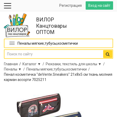
Регистрация
Вход на сайт
ВИЛОР
Канцтовары
ОПТОМ
Пеналы мягкие,тубусы,косметички
Главная
/
Каталог ▼ /
Рюкзаки, текстиль для школы ▼ /
Пеналы ▼ /
Пеналы мягкие,тубусы,косметички /
Пенал косметичка "deVente.Sneakers" 21x8x5 см ткань молния
карман ассорти 7025211