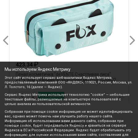
₽
423.34
Мы используем Яндекс Метрику
Пенал косметичка "deVENTE.Счастливая лиса"
П
Этот сайт использует сервис веб-аналитики Яндекс Метрика,
21*9*6см с карманом на молнии ментол 7020602
т
предоставляемый компанией ООО «ЯНДЕКС», 119021, Россия, Москва, ул.
Л. Толстого, 16 (далее — Яндекс).
Сервис Яндекс Метрика использует технологию “cookie” — небольшие
В корзину
текстовые файлы, размещаемые на компьютере пользователей с
целью анализа их пользовательской активности.
Собранная при помощи cookie информация не может идентифицировать
вас, однако может помочь нам улучшить работу нашего сайта.
Информация об использовании вами данного сайта, собранная при
Все права защищены © 2003-2026 Вилор
помощи cookie, будет передаваться Яндексу и храниться на сервере
Яндекса в ЕС и Российской Федерации. Яндекс будет обрабатывать эту
Политика конфиденциальности
информацию для оценки использования вами сайта, составления для