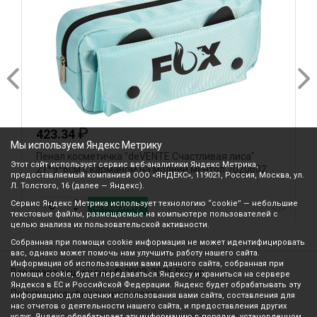
₽
423.34
Мы используем Яндекс Метрику
Пенал косметичка "deVENTE.Счастливая лиса"
П
Этот сайт использует сервис веб-аналитики Яндекс Метрика,
21*9*6см с карманом на молнии ментол 7020602
т
предоставляемый компанией ООО «ЯНДЕКС», 119021, Россия, Москва, ул.
Л. Толстого, 16 (далее — Яндекс).
Сервис Яндекс Метрика использует технологию “cookie” — небольшие
В корзину
текстовые файлы, размещаемые на компьютере пользователей с
целью анализа их пользовательской активности.
Собранная при помощи cookie информация не может идентифицировать
вас, однако может помочь нам улучшить работу нашего сайта.
Информация об использовании вами данного сайта, собранная при
Все права защищены © 2003-2026 Вилор
помощи cookie, будет передаваться Яндексу и храниться на сервере
Яндекса в ЕС и Российской Федерации. Яндекс будет обрабатывать эту
Политика конфиденциальности
информацию для оценки использования вами сайта, составления для
нас отчетов о деятельности нашего сайта, и предоставления других
услуг. Яндекс обрабатывает эту информацию в порядке, установленном