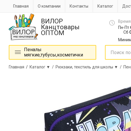
Главная
О компании
Контакты
Каталог
Дост
ВИЛОР
Время
Канцтовары
Пн-Пт
ОПТОМ
Сб
0
Миним
Пеналы
мягкие,тубусы,косметички
Главная
/
Каталог ▼ /
Рюкзаки, текстиль для школы ▼ /
Пен