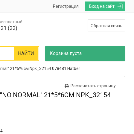
Регистрация
Вход на сайт
 бесплатный
Обратная связь
21 (22)
НАЙТИ
Корзина
пуста
rmal" 21*5*6см Npk_32154 078481 Hatber
Распечатать страницу
"NO NORMAL" 21*5*6СМ NPK_32154
24