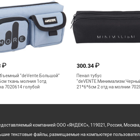
₽
₽
8
300.34
бъемный "deVente.Большой"
Пенал тубус
6см ткань молния 1отд
"deVENTE.Минимализм.Черны
а 7020614 голубой
21*6*6см 2 отд на молнии 702
доставляемый компанией ООО «ЯНДЕКС», 119021, Россия, Москва, ул
льшие текстовые файлы, размещаемые на компьютере пользователе