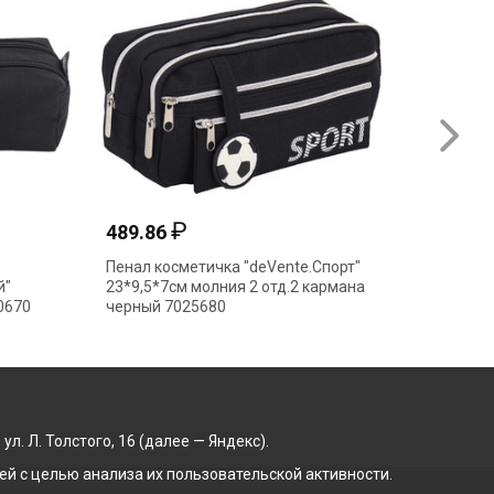
₽
489.86
423.3
Пенал косметичка "deVente.Спорт"
Пенал к
й"
23*9,5*7см молния 2 отд.2 кармана
"deVENT
0670
черный 7025680
21*9*6с
ментол 
. Л. Толстого, 16 (далее — Яндекс).
й с целью анализа их пользовательской активности.