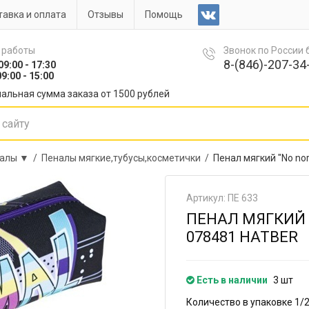
авка и оплата
Отзывы
Помощь
 работы
Звонок по России
8-(846)-207-34-
09:00 - 17:30
9:00 - 15:00
альная сумма заказа от 1500 рублей
алы ▼ /
Пеналы мягкие,тубусы,косметички /
Пенал мягкий "No no
Артикул: ПЕ 633
ПЕНАЛ МЯГКИЙ 
078481 HATBER
Есть в наличии
3 шт
Количество в упаковке 1/