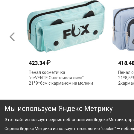
₽
423.34
418.4
Пенал косметичка
Пенал о
"deVENTE.Счастливая лиса"
21*8,5*
21*9*6см с карманом на молнии
2карман
ментол 7020602
Мы используем Яндекс Метрику
Этот сайт использует сервис веб-аналитики Яндекс Метрика, пре
Сервис Яндекс Метрика использует технологию “cookie” — небо