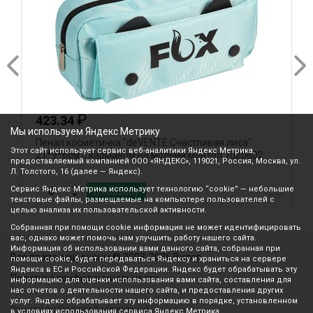
₽
423.34
Мы используем Яндекс Метрику
Пенал косметичка "deVENTE.Счастливая лиса"
П
Этот сайт использует сервис веб-аналитики Яндекс Метрика,
21*9*6см с карманом на молнии ментол 7020602
т
предоставляемый компанией ООО «ЯНДЕКС», 119021, Россия, Москва, ул.
Л. Толстого, 16 (далее — Яндекс).
Сервис Яндекс Метрика использует технологию “cookie” — небольшие
В корзину
текстовые файлы, размещаемые на компьютере пользователей с
целью анализа их пользовательской активности.
Собранная при помощи cookie информация не может идентифицировать
вас, однако может помочь нам улучшить работу нашего сайта.
Информация об использовании вами данного сайта, собранная при
Все права защищены © 2003-2026 Вилор
помощи cookie, будет передаваться Яндексу и храниться на сервере
Яндекса в ЕС и Российской Федерации. Яндекс будет обрабатывать эту
Политика конфиденциальности
информацию для оценки использования вами сайта, составления для
нас отчетов о деятельности нашего сайта, и предоставления других
услуг. Яндекс обрабатывает эту информацию в порядке, установленном
Звонок по России бесплатный
в условиях использования сервиса Яндекс Метрика.