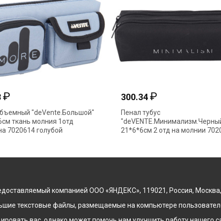
₽
300.34
й "deVente.Большой"
Пенал тубус
нь молния 1отд
"deVENTE.Минимализм.Черный"
14 голубой
21*6*6см 2 отд на молнии 7020670
доставляемый компанией ООО «ЯНДЕКС», 119021, Россия, Москва, ул
льшие текстовые файлы, размещаемые на компьютере пользователе
ровать вас, однако может помочь нам улучшить работу нашего са