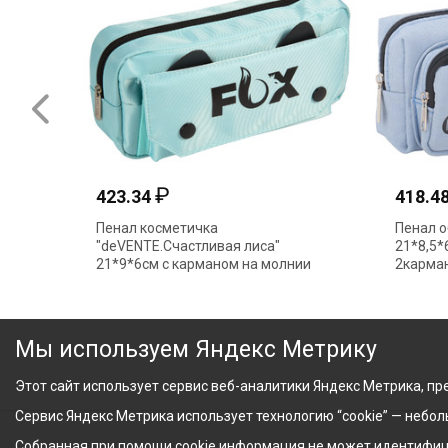
₽
₽
423.34
418.48
Пенал косметичка
Пенал объемны
"deVENTE.Счастливая лиса"
21*8,5*6см тка
21*9*6см с карманом на молнии
2кармана 70206
ментол 7020602
Мы используем Яндекс Метрику
Этот сайт использует сервис веб-аналитики Яндекс Метрика, пре
Сервис Яндекс Метрика использует технологию “cookie” — небо
Собранная при помощи cookie информация не может идентифици