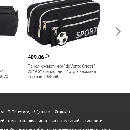
₽
₽
489.86
423.34
Пенал косметичка "deVente.Спорт"
Пенал косметич
23*9,5*7см молния 2 отд.2 кармана
"deVENTE.Счаст
черный 7025680
21*9*6см с кар
ментол 702060
. Л. Толстого, 16 (далее — Яндекс).
й с целью анализа их пользовательской активности.
йта. Информация об использовании вами данного сайта,