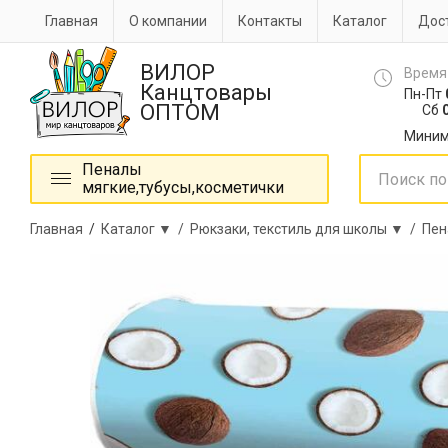
Главная
О компании
Контакты
Каталог
Дост
ВИЛОР
Время
Канцтовары
Пн-Пт
ОПТОМ
Сб
0
Миним
Пеналы
мягкие,тубусы,косметички
Главная
/
Каталог ▼ /
Рюкзаки, текстиль для школы ▼ /
Пен